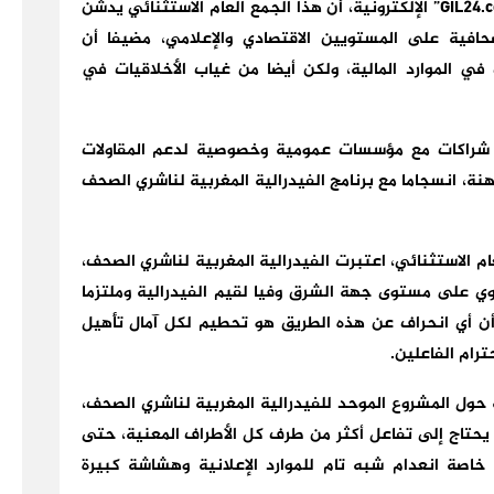
من جهته، أعلن السيد جابري، مدير نشر جريدة “GIL24.com” الإلكترونية، أن هذا الجمع العام الاستثنائي يدشن
افية على المستويين الاقتصادي والإعلامي، مضيفا أن
ي الموارد المالية، ولكن أيضا من غياب الأخلاقيات في
ة شراكات مع مؤسسات عمومية وخصوصية لدعم المقاولات
هنة، انسجاما مع برنامج الفيدرالية المغربية لناشري الصحف
م الاستثنائي، اعتبرت الفيدرالية المغربية لناشري الصحف،
هوي على مستوى جهة الشرق وفيا لقيم الفيدرالية وملتزما
 أن أي انحراف عن هذه الطريق هو تحطيم لكل آمال تأهيل
رام الفاعلين.
هة حول المشروع الموحد للفيدرالية المغربية لناشري الصحف،
 يحتاج إلى تفاعل أكثر من طرف كل الأطراف المعنية، حتى
خاصة انعدام شبه تام للموارد الإعلانية وهشاشة كبيرة