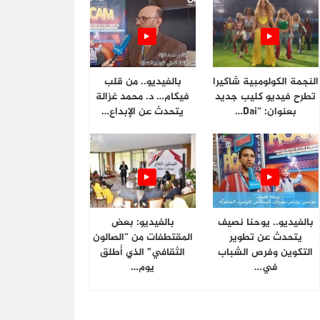
النجمة الكولومبية شاكيرا
بالفيديو.. من قلب
تطرح فيديو كليب جديد
فيكام… د. محمد غزالة
بعنوان: “Dai…
يتحدث عن الإبداع…
بالفيديو.. يوحنا نصيف
بالفيديو: بعض
يتحدث عن تطوير
المقتطفات من “الصالون
التكوين وفرص الشباب
الثقافي” الذي أُطلق
في…
يوم…