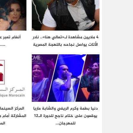
4 ملايين مشاهدة لـ«تعالي هنا».. نادر
أنغام تعبر 
الأتات يواصل نجاحه باللهجة المصرية
…..
دنيا بطمة وكرم الريفي والشابة ماريا
المركز السينم
يوقعون على ختام ناجح للدورة الـ12
المشاركة أمام م
للمهرجان…
الم