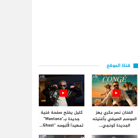
قناة الموقع
الفنان نصر مكري يهز
كليل يفتح صفحة فنية
الموسم الصيفي بأغنيته
جديدة بـ“Montana”
الجديدة كونجي…
تمهيداً لألبومه “Ghost…