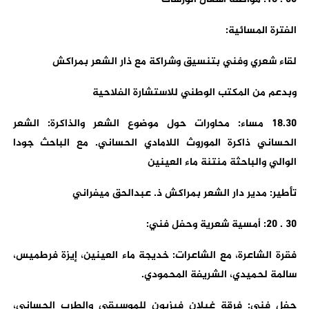
الفترة المسائية:
لقاء شعري وفني بتنسيق وشراكة مع ذار الشعر بمراكش
وبدعم من المكتب الوطني للاستشارة الفلاحية
18.30 مساء: محاورات حول موضوع الشعر والذاكرة: الشعر
الحساني ذاكرة الموروث اللامادي الحساني. مع الباحث جودا
الوالي والباحثة منتنة ماء العينين
تأطير: مدير دار الشعر بمراكش ذ. عبدالحق ميفراني
30 . 20: أمسية شعرية وحفل فني:
فقرة الشاعرة، مع الشاعرات: خديجة ماء العينين، إيزة فرطميس،
سالمة لحميدي، الشريفة المحمودي.
حفل فني: فرقة غيلان فيزيون للموسيقى والطرب الحساني،