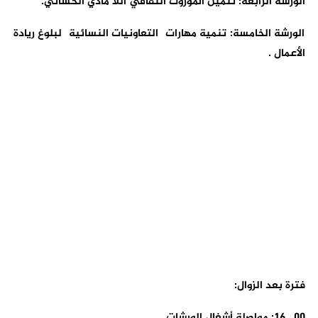
الورشة الرابعة: تثمين الموروث الثقافي أللا مادي الحساني.
الورشة الخامسة: تنمية مهارات التعاونيات النسائية لبلوغ ريادة
الأعمال .
فترة بعد الزوال:
00 . 16: مواصلة أشغال الورشات