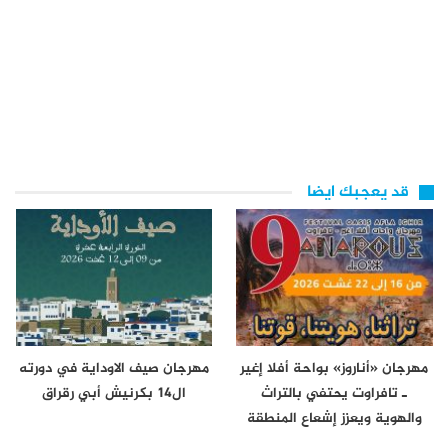
قد يعجبك ايضا
مهرجان «أناروز» بواحة أفلا إغير
مهرجان صيف الاوداية في دورته
ـ تافراوت يحتفي بالتراث
ال14 بكرنيش أبي رقراق
والهوية ويعزز إشعاع المنطقة