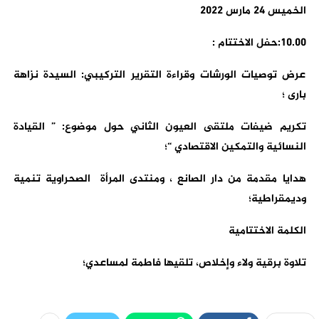
الخميس 24 مارس 2022
10.00:حفل الاختتام :
عرض توصيات الورشات وقراءة التقرير التركيبي: السيدة نزاهة
بارى ؛
تكريم ضيفات ملتقى العيون الثاني حول موضوع: ” القيادة
النسائية والتمكين الاقتصادي “؛
هدايا مقدمة من دار الصانع ، ومنتدى المرأة الصحراوية تنمية
وديمقراطية؛
الكلمة الاختتامية
تلاوة برقية ولاء وإخلاص، تلقيها فاطمة لمساعدي؛