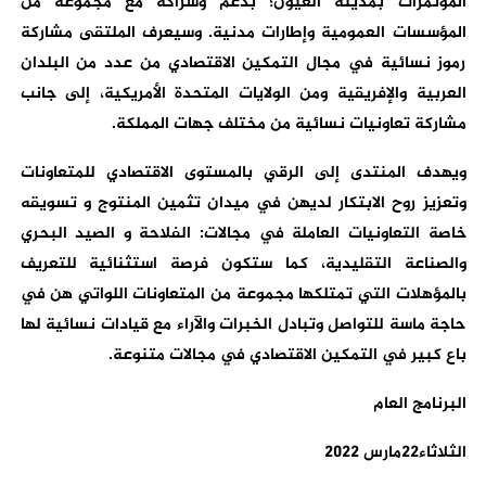
المؤتمرات بمدينة العيون؛ بدعم وشراكة مع مجموعة من
المؤسسات العمومية وإطارات مدنية. وسيعرف الملتقى مشاركة
رموز نسائية في مجال التمكين الاقتصادي من عدد من البلدان
العربية والإفريقية ومن الولايات المتحدة الأمريكية، إلى جانب
مشاركة تعاونيات نسائية من مختلف جهات المملكة.
ويهدف المنتدى إلى الرقي بالمستوى الاقتصادي للمتعاونات
وتعزيز روح الابتكار لديهن في ميدان تثمين المنتوج و تسويقه
خاصة التعاونيات العاملة في مجالات: الفلاحة و الصيد البحري
والصناعة التقليدية، كما ستكون فرصة استثنائية للتعريف
بالمؤهلات التي تمتلكها مجموعة من المتعاونات اللواتي هن في
حاجة ماسة للتواصل وتبادل الخبرات والآراء مع قيادات نسائية لها
باع كبير في التمكين الاقتصادي في مجالات متنوعة.
البرنامج العام
الثلاثاء22مارس 2022