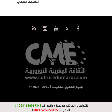
التاسعة بلاهاي
© جميع الحقوق محفوظة | 2014 - 2026
للتواصل :
الهاتف هولندا / وآتس اب
0031686069341
|
المغرب :
00212697653125
|