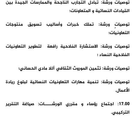
توصيات ورشة: تبادل التجارب الناجحة والممارسات الجيدة بين
القيادات النسائية و المتعاونات؛
توصياتٍ ورشة: تملك خبرات وأساليب تسويق منتوجات
التعاونيات؛
توصيات ورشة: الاستشارة الفلاحية رافعة لتطوير التعاونيات
الفلاحية النساء ؛
توصيات ورشة: تثمين الموروث الثقافي أللا مادي الحساني؛
توصيات ورشة: تنمية مهارات التعاونيات النسائية لبلوغ ريادة
الأعمال.
17.00: اجتماع رؤساء و مقرري الورشـــــات: صياغة التقرير
التركيبي.