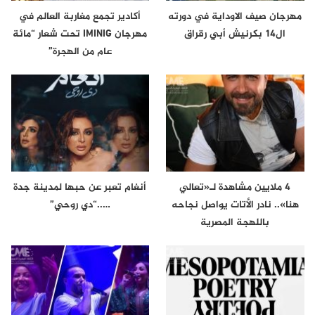
مهرجان صيف الاوداية في دورته
أكادير تجمع مغاربة العالم في
ال14 بكرنيش أبي رقراق
مهرجان IMINIG تحت شعار “مائة
عام من الهجرة”
4 ملايين مشاهدة لـ«تعالي
أنغام تعبر عن حبها لمدينة جدة
هنا».. نادر الأتات يواصل نجاحه
…..“دي روحي”
باللهجة المصرية