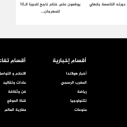
دورته التاسعة بلاهاي
يوقعون على ختام ناجح للدورة الـ12
للمهرجان…
أقسام إخبارية
أقسام تفاع
أخبار هولاندا
الاعلام و التواص
المغرب الرسمي
عادات وتقاليد
رياضة
فن وثقافة
تكنولوجيا
قناة الموقع
منوعات
مغاربة العالم