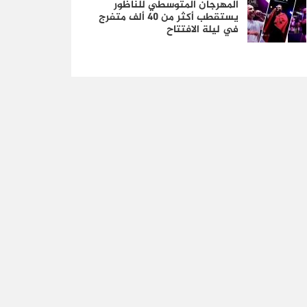
المهرجان المتوسطي للناظور
يستقطب أكثر من 40 ألف متفرج
في ليلة الافتتاح