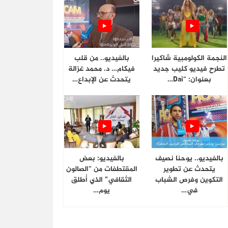
النجمة الكولومبية شاكيرا
بالفيديو.. من قلب
تطرح فيديو كليب جديد
فيكام… د. محمد غزالة
بعنوان: “Dai…
يتحدث عن الإبداع…
بالفيديو.. يوحنا نصيف
بالفيديو: بعض
يتحدث عن تطوير
المقتطفات من “الصالون
التكوين وفرص الشباب
الثقافي” الذي أُطلق
في…
يوم…