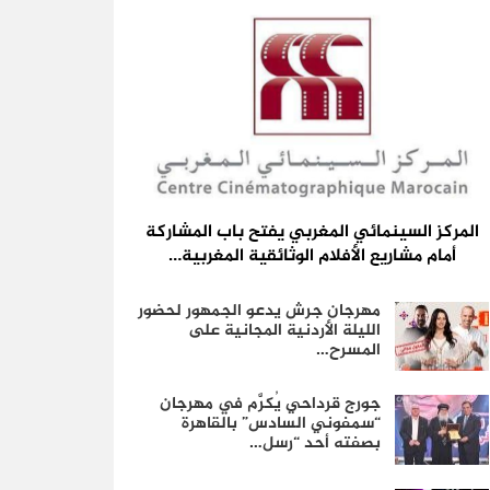
المركز السينمائي المغربي يفتح باب المشاركة
أمام مشاريع الأفلام الوثائقية المغربية…
مهرجان جرش يدعو الجمهور لحضور
الليلة الأردنية المجانية على
المسرح…
جورج قرداحي يُكرَّم في مهرجان
“سمفوني السادس” بالقاهرة
بصفته أحد “رسل…