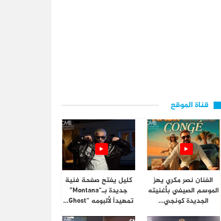
قناة الموقع
الفنان نصر مكري يهز
كليل يفتح صفحة فنية
الموسم الصيفي بأغنيته
جديدة بـ“Montana”
الجديدة كونجي…
تمهيداً لألبومه “Ghost…