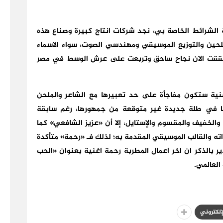
 الشرائط الخاصة بي، نجد شركات انتاج كبيرة وصناع هذه
تلحين والتوزيع الموسيقي ومهندسي الصوت، سواء الاسماء
وحققت الان نجاح ساحق وتربعت على عرش الوسط في مصر
ية ستكون مفاجأة على حد تعبيرها مع الشاعر والملحن
وها في طلة جديدة غير متوقعة من جمهورها، رغم سابقة
ا والخفيف والمقسوم والإستايل، إلا أن «عزيز الشافعي» كما
ته والقالب الموسيقي المقدمة به؛ لذلك فـ «رحمة» متأكدة
ير بالذكر ان اخر اعمال المطربة رحمة اغنية بعنوان «الحب
العالمي.
لإلكتروني