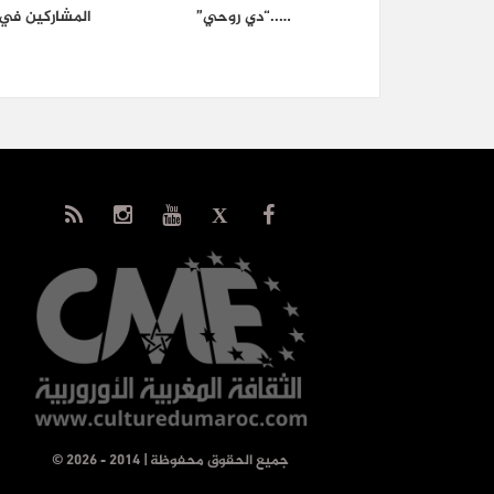
…..“دي روحي”
المشاركين في 
© جميع الحقوق محفوظة | 2014 - 2026