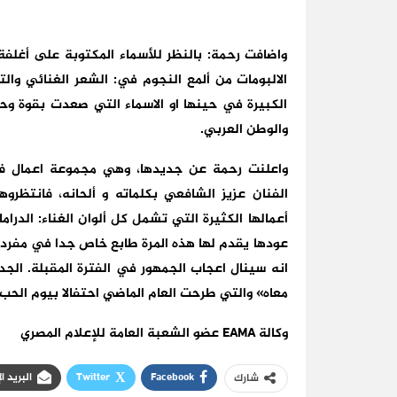
واضافت رحمة: بالنظر للأسماء المكتوبة على أغلفة
الالبومات من ألمع النجوم في: الشعر الغنائي وال
الكبيرة في حينها او الاسماء التي صعدت بقوة 
والوطن العربي.
واعلنت رحمة عن جديدها، وهي مجموعة اعمال فن
الفنان عزيز الشافعي بكلماته و ألحانه، فانتظر
أعمالها الكثيرة التي تشمل كل ألوان الغناء: الدرام
عودها يقدم لها هذه المرة طابع خاص جدا في مفردا
انه سينال اعجاب الجمهور في الفترة المقبلة. الجد
معاه» والتي طرحت العام الماضي احتفالا بيوم الحب 
وكالة EAMA عضو الشعبة العامة للإعلام المصري
Facebook
Twitter
البريد ا
شارك