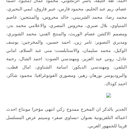
احمد، طه خليفة، ياسر الزنكلوني، محمود كمال (مكيو)، اسما
عصام، ريم عبد الحليم، محمود فارس، عبير فاروق، ايمي البحيري،
محمد رضا، محمد الشربيني، خالد محروس، والمنتجين: عاصم
المنياوي، بلال صبري، محروس المصري، والاعلامي محمد بدر،
ومصمم الاكشن عصام الوريث، والمنتج الفني: محمد الشوبري،
ومديري التصوير: تامر زين، احمد حسين، والمخرجين: يوسف
الوكيل، محمد سليمان، والاستايلست: منى عبد السلام، اماني
عادل، روني عبد العزيز، ومهندسي الصوت: احمد الشال، رحمة
البلفي، ومهندسي الديكور: اسامة الشناوي، امال قطب،
والبروديوسر نورهان زهير، ومصوري الفوتوغرافيا: محمود شاكر،
احمد كوداك.
الجدير بالذكر ان المخرج ممدوح زكي انتهى مؤخرا مونتاج احدث
اعماله التلفزيونية بعنوان «يساوي صفر» وسيتم عرض المسلسل
قريبا للجمهور العربي.