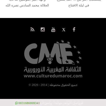
في ليلة الافتتاح
الجلالة محمد السادس نصره الله
إلى…
© جميع الحقوق محفوظة | 2014 - 2026
للتواصل :
الهاتف هولندا / وآتس اب
0031686069341
|