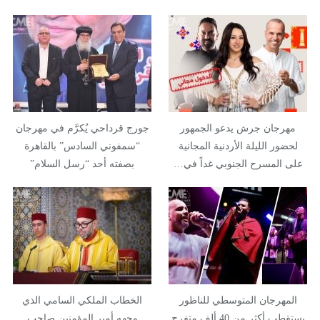
مهرجان جرش يدعو الجمهور
جورج قرداحي يُكرَّم في مهرجان
لحضور الليلة الأردنية المجانية
“سمفوني السادس” بالقاهرة
على المسرح الجنوبي غداً في…
بصفته أحد “رسل السلام”
المهرجان المتوسطي للناظور
الخطاب الملكي السامي الذي
يستقطب أكثر من 40 ألف متفرج
وجهه أمير المؤمنين صاحب