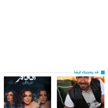
قد يعجبك ايضا