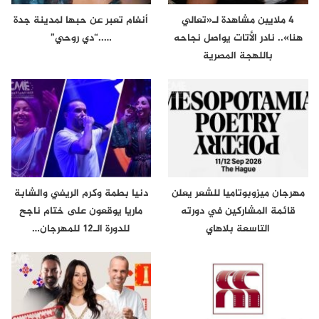
4 ملايين مشاهدة لـ«تعالي
أنغام تعبر عن حبها لمدينة جدة
هنا».. نادر الأتات يواصل نجاحه
…..“دي روحي”
باللهجة المصرية
مهرجان ميزوبوتاميا للشعر يعلن
دنيا بطمة وكرم الريفي والشابة
قائمة المشاركين في دورته
ماريا يوقعون على ختام ناجح
التاسعة بلاهاي
للدورة الـ12 للمهرجان…