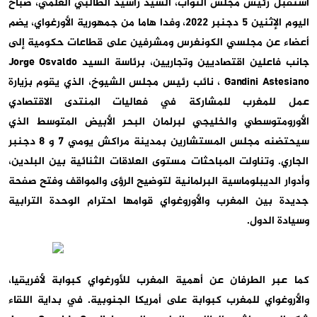
استقبل رئيس مجلس النواب، السيد راشيد الطالبي العلمي، صباح
اليوم الإثنين 5 دجنبر 2022، وفدا هاما من جمهورية الأورغواي، يضم
أعضاء عن مجلسي الكونغرس ومشرفين على قطاعات حكومية إلى
جانب فاعلين اقتصاديين وتجاريين، برئاسة السيد Jorge Osvaldo
Gandini Astesiano ، نائب رئيس مجلس الشيوخ، الذي يقوم بزيارة
عمل للمغرب للمشاركة في فعاليات المنتدى الاقتصادي
الأورومتوسطي والخليجي لبرلمان البحر الأبيض المتوسط الذي
سيحتضنه مجلس المستشارين بمدينة مراكش يومي 7 و 8 دجنبر
الجاري. وتناولت المباحثات مستوى العلاقات الثنائية بين البلدين،
وأدوار الديبلوماسية البرلمانية لتوضيح الرؤى والمواقف وفتح صفحة
جديدة بين المغرب والأوروغواي قوامها احترام الوحدة الترابية
وسيادة الدول.
كما عبر الطرفان عن أهمية المغرب للأورغواي كبوابة لأفريقيا،
والأروغواي للمغرب كبوابة على أمريكا الجنوبية. في بداية اللقاء