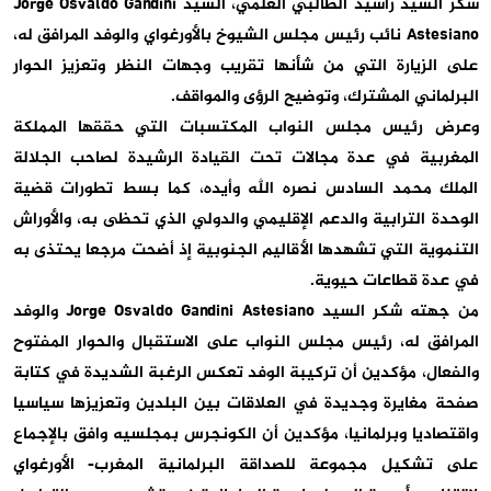
شكر السيد راشيد الطالبي العلمي، السيد Jorge Osvaldo Gandini
Astesiano نائب رئيس مجلس الشيوخ بالأورغواي والوفد المرافق له،
على الزيارة التي من شأنها تقريب وجهات النظر وتعزيز الحوار
البرلماني المشترك، وتوضيح الرؤى والمواقف.
وعرض رئيس مجلس النواب المكتسبات التي حققها المملكة
المغربية في عدة مجالات تحت القيادة الرشيدة لصاحب الجلالة
الملك محمد السادس نصره الله وأيده، كما بسط تطورات قضية
الوحدة الترابية والدعم الإقليمي والدولي الذي تحظى به، والأوراش
التنموية التي تشهدها الأقاليم الجنوبية إذ أضحت مرجعا يحتذى به
في عدة قطاعات حيوية.
من جهته شكر السيد Jorge Osvaldo Gandini Astesiano والوفد
المرافق له، رئيس مجلس النواب على الاستقبال والحوار المفتوح
والفعال، مؤكدين أن تركيبة الوفد تعكس الرغبة الشديدة في كتابة
صفحة مغايرة وجديدة في العلاقات بين البلدين وتعزيزها سياسيا
واقتصاديا وبرلمانيا، مؤكدين أن الكونجرس بمجلسيه وافق بالإجماع
على تشكيل مجموعة للصداقة البرلمانية المغرب- الأورغواي