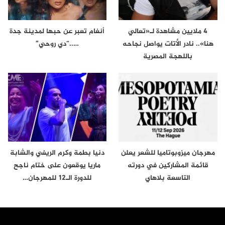
4 ملايين مشاهدة لـ«تعالي
أنغام تعبر عن حبها لمدينة جدة
هنا».. نادر الأتات يواصل نجاحه
…..“دي روحي”
باللهجة المصرية
مهرجان ميزوبوتاميا للشعر يعلن
دنيا بطمة وكرم الريفي والشابة
قائمة المشاركين في دورته
ماريا يوقعون على ختام ناجح
التاسعة بلاهاي
للدورة الـ12 للمهرجان…