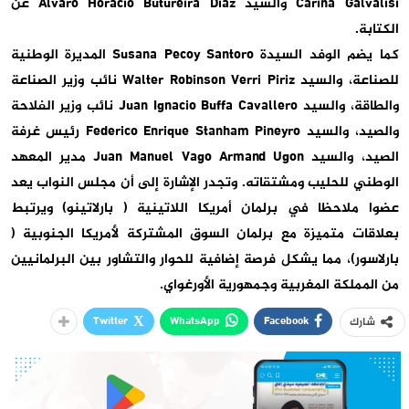
Carina Galvalisi والسيد Alvaro Horacio Butureira Diaz عن
الكتابة.
كما يضم الوفد السيدة Susana Pecoy Santoro المديرة الوطنية
للصناعة، والسيد Walter Robinson Verri Piriz نائب وزير الصناعة
والطاقة، والسيد Juan Ignacio Buffa Cavallero نائب وزير الفلاحة
والصيد، والسيد Federico Enrique Stanham Pineyro رئيس غرفة
الصيد، والسيد Juan Manuel Vago Armand Ugon مدير المعهد
الوطني للحليب ومشتقاته. وتجدر الإشارة إلى أن مجلس النواب يعد
عضوا ملاحظا في برلمان أمريكا اللاتينية ( بارلاتينو) ويرتبط
بعلاقات متميزة مع برلمان السوق المشتركة لأمريكا الجنوبية (
بارلاسور)، مما يشكل فرصة إضافية للحوار والتشاور بين البرلمانيين
من المملكة المغربية وجمهورية الأورغواي.
Twitter
WhatsApp
Facebook
شارك