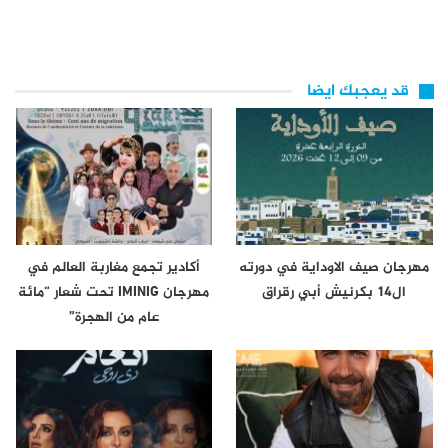
قد يعجبك ايضا
مهرجان صيف الاوداية في دورته
أكادير تجمع مغاربة العالم في
ال14 بكرنيش أبي رقراق
مهرجان IMINIG تحت شعار “مائة
عام من الهجرة”