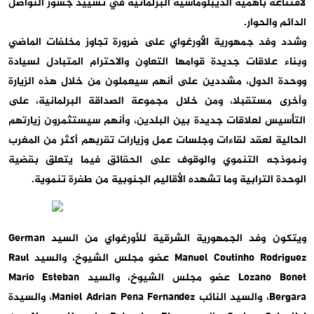
لاقتناعه بأهمية الديبلوماسية البرلمانية في تشييد جسور التواصل
الدائم والحوار.
وشدد وفد جمهورية الأورغواي على ضرورة تجاوز مخلفات الماضي
وبناء علاقات جديدة قوامها التعاون والاحترام المتبادل لسيادة
ووحدة الدول، مشددين على أنهم سيعملون من خلال هذه الزيارة
وأخرى مستقبلا، ومن خلال مجموعة الصداقة البرلمانية، على
التأسيس لعلاقات جديدة بين البلدين، وأنهم سيستثمرون زيارتهم
الحالية لعقد لقاءات وجلسات عمل وزيارات تقربهم أكثر من المغرب
ونموذجه التنموي والوقوف على الحقائق فيما يتعلق بقضية
الوحدة الترابية وما تشهده الأقاليم الجنوبية من طفرة تنموية.
ويتكون وفد الجمهورية الشرقية للأورغواي من السيد German
Manuel Coutinho Rodriguez عضو مجلس الشيوخ، والسيد Raul
Lozano Bonet عضو مجلس الشيوخ، والسيد Mario Esteban
Bergara، والسيد النائب Maniel Adrian Pena Fernandez، والسيدة