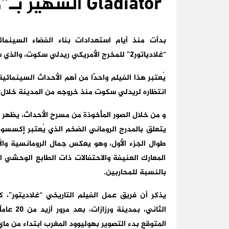
Gladiator الشهير بـ”هوليوود أفريقيا” المغرب
بدأت منذ أيام استعدادات بناء الفضاء السينم
“غلادياتور2” للمخرج الأمريكي ريدلي سكوت، والذي سيتم تصوير أجزاء كبيرة منه في مدينة ورزازات.
يُعتبر هذا الفيلم واحدًا من أهم الأحداث السينمائية
انتظاره لريدلي سكوت منذ خروجه من المدينة خلال تصوير ال
و من خلال الصور المأخوذة من مسرح الأحداث، يظهر أن
يتعلق بالمدرج الروماني الضخم الذي يُعتبر إكسسوار
طوال الجزء الأول، وهو يعكس جمال الرومانسية وال
المعارك العنيفة والاحتفالات ذات الطابع الوحشي ا
بالنسبة للمحاربين.
يذكر أن فريق عمل الفيلم التاريخي “غلاديتور
الثاني، 
المتوقع بدء التصوير بهوليوود المغرب ابتداء من ما