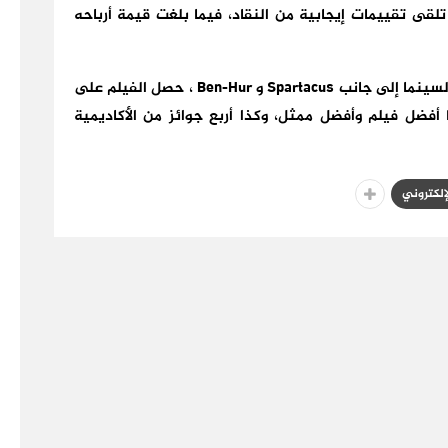
“غلاديتور” أو “المصارع” عام 2000، وقد تلقى تقييمات إيجابية من النقاد، فيما بلغت قيمة أرباحه
ويُعد “Gladiator”، أحد أعظم الشخصيات في تاريخ السينما إلى جانب Spartacus و Ben-Hur ، حصل الفيلم على
أفضل فيلم وأفضل ممثل، وكذا أربع جوائز من الأكاديمية
لإلكتروني