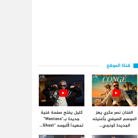
قناة الموقع
الفنان نصر مكري يهز
كليل يفتح صفحة فنية
الموسم الصيفي بأغنيته
جديدة بـ“Montana”
الجديدة كونجي…
تمهيداً لألبومه “Ghost…