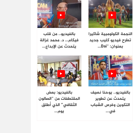
النجمة الكولومبية شاكيرا
بالفيديو.. من قلب
تطرح فيديو كليب جديد
فيكام… د. محمد غزالة
بعنوان: “Dai…
يتحدث عن الإبداع…
بالفيديو.. يوحنا نصيف
بالفيديو: بعض
يتحدث عن تطوير
المقتطفات من “الصالون
التكوين وفرص الشباب
الثقافي” الذي أُطلق
في…
يوم…