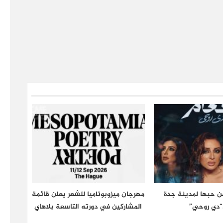
عن حبها لمدينة جدة
مهرجان ميزوبوتاميا للشعر يعلن قائمة
“دي روحي”
المشاركين في دورته التاسعة بلاهاي