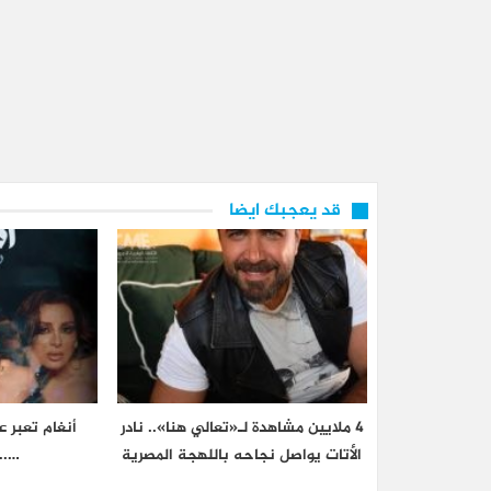
قد يعجبك ايضا
4 ملايين مشاهدة لـ«تعالي هنا».. نادر
أنغام تعبر 
الأتات يواصل نجاحه باللهجة المصرية
…..