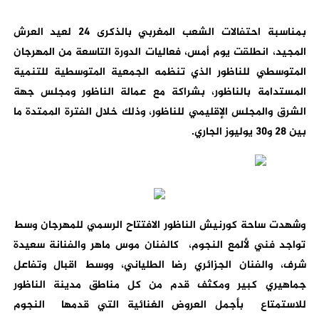
بمناسبة احتفالات الشعب المغربي بالذكرى 24 لعيد العرش
المجيد، انطلقت يوم أمس، فعاليات الدورة التاسعة من المهرجان
المتوسطي للناظور الذي تنظمه الجمعية المتوسطية للتنمية
المستدامة بالناظور، بشراكة مع عمالة الناظور ومجلس جهة
الشرق والمجلس الإقليمي للناظور، وذلك خلال الفترة الممتدة ما
بين 28 و30 يوليوز الجاري.
وشهدت ساحة كورنيش الناظور الافتتاح الرسمي للمهرجان وسط
تواجد فني لألمع النجوم، كالفنان موس ماهر والفنانة سعيدة
شرف، والفنان الجزائري رضا الطلياني، ووسط اقبال وتفاعل
جماهيري كبير ومكثف قدم من كل مناطق مدينة الناظور
للاستمتاع بأجمل العروض الغنائية التي قدمها النجوم