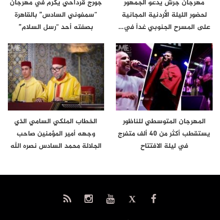
مهرجان جرش يدعو الجمهور
جورج قرداحي يُكرَّم في مهرجان
لحضور الليلة الأردنية المجانية
“سمفوني السادس” بالقاهرة
على المسرح الجنوبي غداً في…
بصفته أحد “رسل السلام”
المهرجان المتوسطي للناظور
الخطاب الملكي السامي الذي
يستقطب أكثر من 40 ألف متفرج
وجهه أمير المؤمنين صاحب
في ليلة الافتتاح
الجلالة محمد السادس نصره الله
إلى…