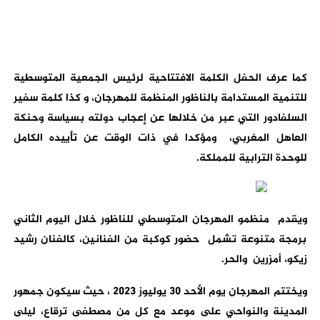
كما عرف الحفل الكلمة الافتتاحية لرئيس الجمعية المتوسطية
للتنمية المستدامة بالناظور المنظمة للمهرجان، و كذا كلمة سفير
السلفادور التي عبر من خلالها عن إعجاب دولته بسياسة وحنكة
العاهل المغربي، ومؤكدا في ذات الوقت عن تأييده الكامل
للوحدة الترابية للمملكة.
ويقدم منظمو المهرجان المتوسطي للناظور خلال اليوم الثاني
برمجة متنوعة تشمل حضور كوكبة من الفنانين، كالفنان رشيد
زيكو، أمزرين والحر.
ويختتم المهرجان يوم الأحد 30 يوليوز 2023 ، حيث سيكون جمهور
المدينة والنواحي على موعد مع كل من مصطفى ترقاع، ليلى