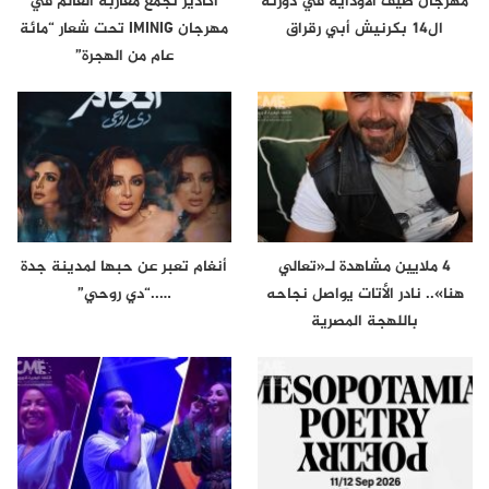
مهرجان صيف الاوداية في دورته
أكادير تجمع مغاربة العالم في
ال14 بكرنيش أبي رقراق
مهرجان IMINIG تحت شعار “مائة
عام من الهجرة”
4 ملايين مشاهدة لـ«تعالي
أنغام تعبر عن حبها لمدينة جدة
هنا».. نادر الأتات يواصل نجاحه
…..“دي روحي”
باللهجة المصرية