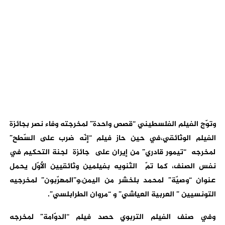
وتوّج الفيلم الفلسطيني “قصص واحدة” لمخرجته وفاء نصر بجائزة
الفيلم الوثائقي،في حين حاز فيلم “إنّه ضرب على السّطح”
لمخرجه “تيمور قادري” من إيران على جائزة لجنة التحكيم في
نفس الصنف، كما تمّ التّنويه بفيلمين وثائقيين الأوّل يحمل
عنوان “وصيّة” لمحمد بلخشر من اليمن،و”المهرّبون” لمخرجيه
التونسيين ” العربية العياشي” و “مروان الطرابلسي”.
وفي صنف الفيلم التربوي حصد فيلم “الدوّامة” لمخرجه