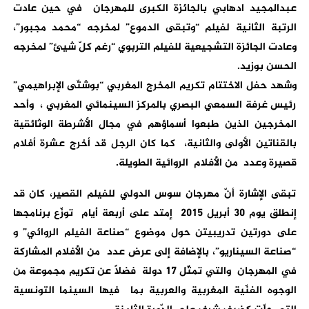
عبدالمجيد ادهابي بالجائزة الكبرى للمهرجان في حين عادت
الرتبة الثانية لفيلم “وتبقى الدموع” لمخرجه “محمد مجبور”،
وعادت الجائزة التشجيعية للفيلم التربوي “رغم كلّ شيئ” لمخرجه
الحسن بوزيد.
وشهد حفل الاختتام تكريم المخرج المغربي “بوشتّى الإبراهيمي”
رئيس غرفة السمعي البصري بالمركز السينمائي المغربي ، وأحد
المخرجين الذين طبعوا أسماؤهم في مجال الأشرطة الوثائقية
بالقناتين الأولى والثانية، كما كان الرجل قد أخرج عشرة أفلام
قصيرة وعدد من الأفلام الروائية الطويلة.
تبقى الإشارة أنّ مهرجان سوس الدولي للفيلم القصير، كان قد
إنطلق يوم 30 أبريل 2015 إمتد على أربعة أيام توزّع برنامجها
على دورتين تدريبيتن حول موضوع “صناعة الفيلم الروائي” و
“صناعة السيناريو”، بالإضافة إلى عرض عدد من الأفلام المشاركة
في المهرجان والتي تمثّل 17 دولة فضلاً عن تكريم مجموعة من
الوجوه الفنّية المغربية والعربية بما فيها السينما التونسية