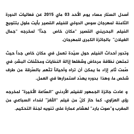
أسدل الستار مساء يوم الأحد 03 ماي 2015 عن فعاليات الدورة
الثامنة لمهرجان سوس الدولي للفيلم القصير بأيت ملول بتتويج
الفيلم البحريني القصير “مكان خاص جدّاً” لمخرجه “جمال
الغيلان” بالجائزة الكبرى للمهرجان.
وتدور أحداث الفيلم حول سيّدة تعمل في مكان خاص جداً حيث
تمتهن نظافة مرحاض وشغلها إزالة النفايات ومخلّفات البشر، في
صّمت تّام إزاء ما يمكن أن تراه وأحياناً تتّهم بالسّرقة من طرف
شخص ما، وهذا بدوره يهدّد استمرارها في العمل.
و عادت جائزة الجمهور للفيلم الأردني “السّاعة الأخيرة” لمخرجه
رؤى العزاوي، كما حاز كلّ من فيلم “اللّغز” لفداء السباعي من
المغرب و”صوت بارد” لهشام عمارة على تنويه لجنة التحكيم.