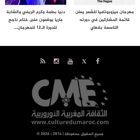
مهرجان ميزوبوتاميا للشعر يعلن
دنيا بطمة وكرم الريفي والشابة
قائمة المشاركين في دورته
ماريا يوقعون على ختام ناجح
التاسعة بلاهاي
للدورة الـ12 للمهرجان…
© جميع الحقوق محفوظة | 2014 - 2026