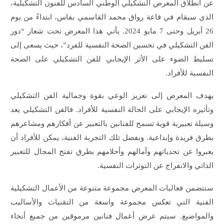
عن انطلاق المعرض التشكيلي الوطني السادس للفنون التشكيلية،
الذي سيقام في قاعة رواق محمد القاسمي بفاس، ابتداءً من يوم
26 أبريل وحتى 7 مايو 2024. يأتي هذا المعرض تحت شعار “دور
الفن التشكيلي في تحسين الصحة النفسية للفرد”، حيث يسعى إلى
تسليط الضوء على الأثر الإيجابي للفن التشكيلي على الصحة
النفسية للأفراد.
يهدف المعرض إلى تعزيز الوعي بقوة وجمالية الفن التشكيلي
وتأثيره الإيجابي على الحالة النفسية للأفراد. فالفن التشكيلي يعد
وسيلة تعبيرية قوية تسمح للفنانين بالتعبير عن أفكارهم ومشاعرهم
بطرق فريدة وإبداعية. وبفضل تلك التجربة الفنية، يمكن للأفراد أن
يعبروا عن تحدياتهم وآمالهم وأحلامهم بطرق تفتح المجال للتعبير
الذاتي والانفراج عن التوترات النفسية.
ستتضمن فعاليات المعرض مجموعة متنوعة من الأعمال التشكيلية
الفنية التي تعكس مجموعة واسعة من التقنيات والأساليب
والمواضيع. سيتم عرض أعمال فنانين مرموقين من جميع أنحاء