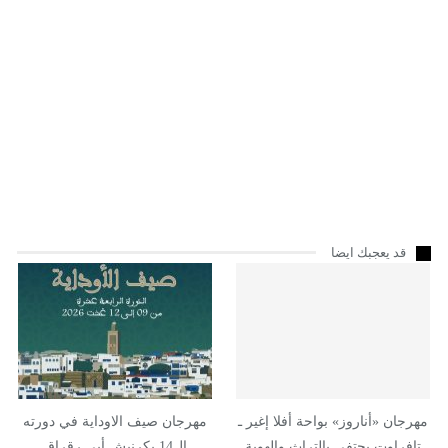
قد يعجبك ايضا
مهرجان «أناروز» بواحة أفلا إغير ـ
مهرجان صيف الاوداية في دورته
تافراوت يحتفي بالتراث والهوية
ال14 بكرنيش أبي رقراق