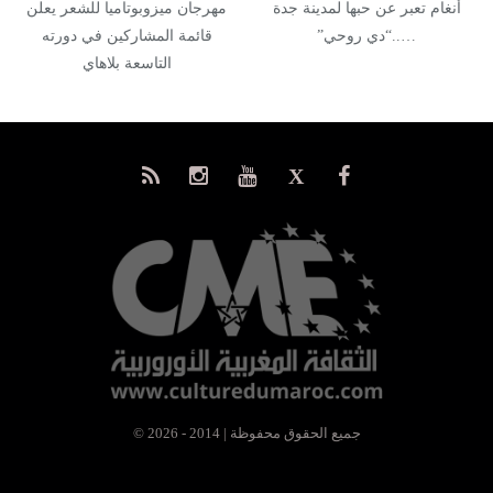
أنغام تعبر عن حبها لمدينة جدة
مهرجان ميزوبوتاميا للشعر يعلن
…..“دي روحي”
قائمة المشاركين في دورته
التاسعة بلاهاي
© جميع الحقوق محفوظة | 2014 - 2026