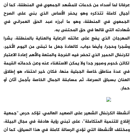
عرفانا لما أسداه من خدمات للمشهد الجمعوي في المنطقة، كما أن
أجيال كاملة تتذكره وهو يحفر الأساس الذي بني على الصرح
الجمعوي في المنطقة، وهو ما أبرزه عبد الحق العمراني في
شهادته التي قالها في حق المحتفى به.
المهرجان الذي يضع على عاتقه الرعاية والعناية بالمنطقة، بشرا
وشجرا وحجرا، وأيضا دواب، كالعادة جعل ما تبقى من اليوم الأخير،
لكرنفال الحمير الذي تحضر فيه الفرجة والمتعة والأهم إعادة الاعتبار
لكائن خدوم وصبور جدا ولا يمكن الاستغناء عنه وعن خدماته القيمة
في عدة مناطق خاصة الجبلية منها، فكان خير احتفاء هو إطلاق
العنان بسباق السرعة، ثم مسابقة الجمال الخاصة بأجمل أثان أو
حمار.
أنشطة الكرنفال الشهير على الصعيد العالمي، تؤكد حرص “جمعية
إقلاع للتنمية المتكاملة”، على تبني رؤية هادفة في مجال البيئة،
ومختلف الأنشطة التي تؤدي الرسالة كاملة في هذا السياق، كما أن