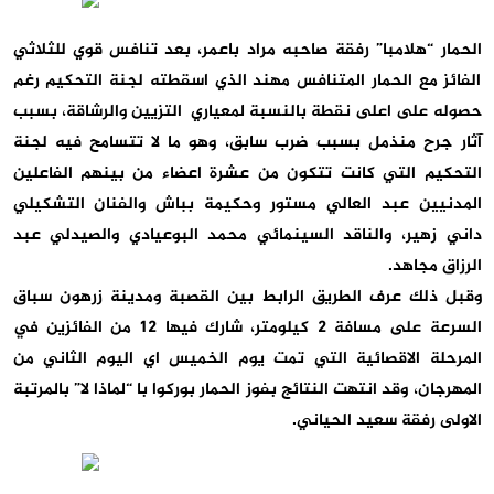
الحمار “هلامبا” رفقة صاحبه مراد باعمر، بعد تنافس قوي للثلاثي
الفائز مع الحمار المتنافس مهند الذي اسقطته لجنة التحكيم رغم
حصوله على اعلى نقطة بالنسبة لمعياري التزيين والرشاقة، بسبب
آثار جرح منذمل بسبب ضرب سابق، وهو ما لا تتسامح فيه لجنة
التحكيم التي كانت تتكون من عشرة اعضاء من بينهم الفاعلين
المدنيين عبد العالي مستور وحكيمة بباش والفنان التشكيلي
داني زهير، والناقد السينمائي محمد البوعيادي والصيدلي عبد
الرزاق مجاهد.
وقبل ذلك عرف الطريق الرابط بين القصبة ومدينة زرهون سباق
السرعة على مسافة 2 كيلومتر، شارك فيها 12 من الفائزين في
المرحلة الاقصائية التي تمت يوم الخميس اي اليوم الثاني من
المهرجان، وقد انتهت النتائج بفوز الحمار بوركوا با “لماذا لا” بالمرتبة
الاولى رفقة سعيد الحياني.