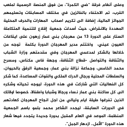
وعلى أنغام فرقة “ضي الكمرة”، من فوق المنصة الرسمية لملعب
القرب، تم الاحتفاء بالفائزين في مختلف المسابقات وتسليمهم
الجوائز المالية، إضافة الى تكريم اصحاب المهارات والحرف المحلية
المهددة بالانقراض، حيث أسدلت جمعية إقلاع للتنمية المتكاملة
الستار على الدورة 13 من مهرجان بني عمار زرهون على ايقاعات
العيون عيني، واختتم مدير المهرجان الدورة بكلمة توجه من
خلالها بالشكر لمدعمي المهرجان وفي مقدمتهم وزارة الشباب
والثقافة والتواصل -قطاع الثقافة، وجهة فاس مكناس، ومسرح
محمد الخامس، وجماعة نزالة بني عمار، وجمعية الرفق بالحيوان،
والسلطات المحلية ورجال الدرك الملكي والقوات المساعدة، كما شكر
كل الفعاليات التي شاركت في هذه الدورة، ليوجه تحياته وشكره
الى كل ساكنة بني عمار نساء ورجالا وشبابا واطفالا، خصوصا اولائك
الذين تفرغوا طيلة ايام وليالي من اجل انجاح المهرجان كعادتهم
في الدورات السابقة، ليجدد الشاعر محمد بلمو باسم الجمعية
المنظمة، الموعد في العام المقبل بدورة جديدة يتجدد فيها شعار
هذه الدورة “الأمل.. ازدهار الجبل”.