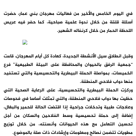
في اليوم الخامس والأخير من فعاليات مهرجان بني عمار، حضرت
أسئلة قلقة من خلال ندوة علمية صباحية، كما حضر فيه عريس
اللحظة الحمار من خلال كرنفاله الشهير.
وقبل انطلاق سيل الأنشطة الجديدة، كعادة كل أيام المهرجان، قامت
“جمعية الرفق بالحيوان والمحافظة على البيئة الطبيعية” فرع
الخميسات، بمواصلة الحملة البيطرية والتحسيسية والتي تستفيد
منها دواب فلاحي المنطقة.
وركزت الحملة البيطرية والتحسيسية، على الرعاية الصحية التي
حظيت بها دواب فلاحي المنطقة، والتي تمثلت أساسا في فحوصات
وعلاجات طبية وتدخلات جراحية إذا اقتضت الحالة للحمير والبغال،
إضافة إلى حملة تحسيسية وسط الفلاحين والسكان من أجل
تحسين التعامل مع هذه الحيوانات وأنسنته، من خلال توزيع
مطويات تتضمن نصائح ومعلومات وإرشادات ذات صلة بالموضوع.