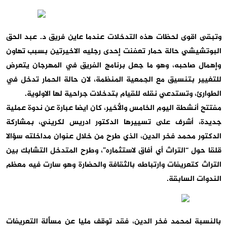
وتبقى اقوى لحظات هذه التدخلات عندما عاين فريق د. عبد الحق
البوتشيشي حالة حمار تعفنت إحدى رجليه الاخيرتين بسبب تهاون
وإهمال صاحبه، وهو ما جعل برنامج الفريق في المهرجان يتعرض
للتغيير بتنسيق مع الجمعية المنظمة، لان حالة الحمار تدخل في
الطوارئ، وتستدعي نقله للقيام بتدخلات جراحية لها الاولوية.
مفتتح أنشطة اليوم الخامس والأخير، كان ايضا عبارة عن ندوة عملية
جديدة، أشرف على تسييرها الدكتور ادريس لكريني، بمشاركة
الدكتور محمد فخر الدين، الذي طرح من خلال عنوان مداخلته سؤالا
قلقا حول “التراث أي أفاق لاستثماره”، وطرح المتدخل التشابك بين
التراث كتعريفات وارتباطه بالثقافة والحضارة وهو سارت فيه معظم
الندوات السابقة.
بالنسبة لمحمد فخر الدين، فقد توقف مليا عن مسألة التعريفات