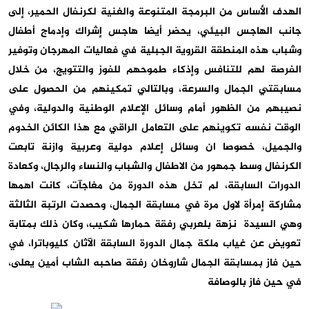
الهدف الأساس من البرمجة المتنوعة والغنية لكرنفال الحمير، إلى
جانب الهاجس البيئي، يحضر أيضا هاجس إشراك وإدماج أطفال
وشباب هذه المنطقة القروية الجبلية في فعاليات المهرجان وتوفير
الفرصة لهم للتنافس وإذكاء طموحهم للفوز والتتويج، من خلال
مسابقتي الجمال والسرعة، وبالتالي تمكينهم من الحصول على
نصيبهم من الظهور أمام وسائل الإعلام الوطنية والدولية، وفي
الوقت نفسه تكوينهم على التعامل الراقي مع هذا الكائن الخدوم
والجميل، خصوصا ان وسائل إعلام دولية وعربية وازنة تابعت
الكرنفال وسط جمهور من الاطفال والشباب والنساء والرجال، وكعادة
الدورات السابقة، لم تخل هذه الدورة من مغاجآت، كانت اهمها
مشاركة إمرأة لاول مرة في مسابقة الجمال، وحصدت الرتبة الثالثة
وهي السيدة نزهة بلعربي رفقة حمارها شكيب، وكان ذلك بمتابة
تعويض عن غياب ملكة جمال الدورة السابقة الآثان كليوباترا، في
حين فاز بمسابقة الجمال شاروخان رفقة صاحبه الشاب أمين يعلى،
في حين فاز بالوصافة