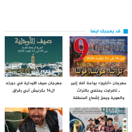
قد يعجبك ايضا
مهرجان «أناروز» بواحة أفلا إغير
مهرجان صيف الاوداية في دورته
ـ تافراوت يحتفي بالتراث
ال14 بكرنيش أبي رقراق
والهوية ويعزز إشعاع المنطقة