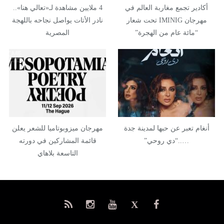
أكادير تجمع مغاربة العالم في
4 ملايين مشاهدة لـ«تعالي هنا»..
مهرجان IMINIG تحت شعار
نادر الأتات يواصل نجاحه باللهجة
“مائة عام من الهجرة”
المصرية
أنغام تعبر عن حبها لمدينة جدة
مهرجان ميزوبوتاميا للشعر يعلن
…..“دي روحي”
قائمة المشاركين في دورته
التاسعة بلاهاي