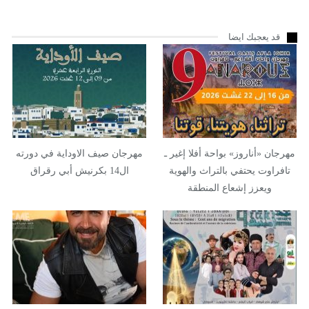
قد يعجبك ايضا
مهرجان «أناروز» بواحة أفلا إغير ـ
مهرجان صيف الاوداية في دورته
تافراوت يحتفي بالتراث والهوية
ال14 بكرنيش أبي رقراق
ويعزز إشعاع المنطقة