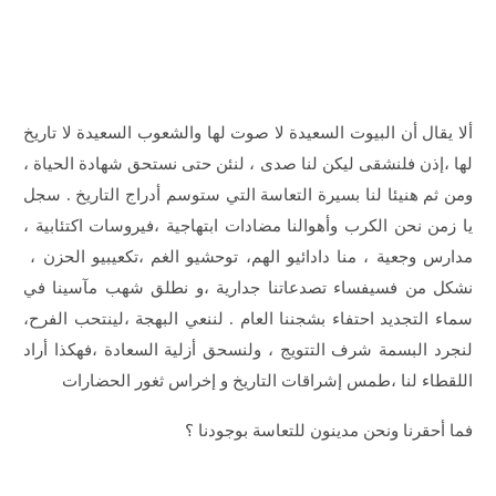
ألا يقال أن البيوت السعيدة لا صوت لها والشعوب السعيدة لا تاريخ
لها ،إذن فلنشقى ليكن لنا صدى ، لنئن حتى نستحق شهادة الحياة ،
ومن ثم هنيئا لنا بسيرة التعاسة التي ستوسم أدراج التاريخ . سجل
يا زمن نحن الكرب وأهوالنا مضادات ابتهاجية ،فيروسات اكتئابية ،
مدارس وجعية ، منا دادائيو الهم، توحشيو الغم ،تكعيبيو الحزن ،
نشكل من فسيفساء تصدعاتنا جدارية ،و نطلق شهب مآسينا في
سماء التجديد احتفاء بشجننا العام . لننعي البهجة ،لينتحب الفرح،
لنجرد البسمة شرف التتويج ، ولنسحق أزلية السعادة ،فهكذا أراد
اللقطاء لنا ،طمس إشراقات التاريخ و إخراس ثغور الحضارات
فما أحقرنا ونحن مدينون للتعاسة بوجودنا ؟