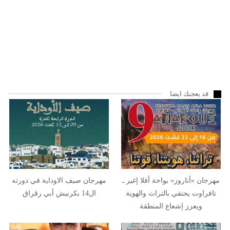
قد يعجبك ايضا
مهرجان «أناروز» بواحة أفلا إغير ـ
مهرجان صيف الاوداية في دورته
تافراوت يحتفي بالتراث والهوية
ال14 بكرنيش أبي رقراق
ويعزز إشعاع المنطقة