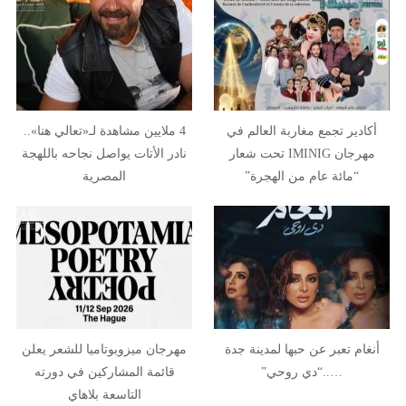
أكادير تجمع مغاربة العالم في
4 ملايين مشاهدة لـ«تعالي هنا»..
مهرجان IMINIG تحت شعار
نادر الأتات يواصل نجاحه باللهجة
“مائة عام من الهجرة”
المصرية
أنغام تعبر عن حبها لمدينة جدة
مهرجان ميزوبوتاميا للشعر يعلن
…..“دي روحي”
قائمة المشاركين في دورته
التاسعة بلاهاي