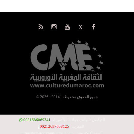
© جميع الحقوق محفوظة | 2014 - 2026
للتواصل :
الهاتف هولندا / وآتس اب
0031686069341
|
المغرب :
00212697653125
|
البريد الالكتروني :
culturedumaroc.com@gmail.com