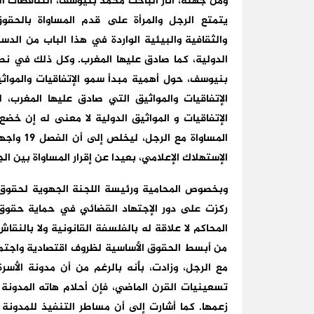
ومن جهته، أثار الباحث محمد بنيوسف، التناقضات التي يتضمنها الفصل
يتمتع الرجل والمرأة على قدم المساواة بالحقوق 
والثقافية والبيئية الواردة في هذا الباب من الدس
الدولية، كما صادق عليها المغرب. وكل ذلك في نطا
الإتفاقيات والمواثيق التي صادق عليها المغرب، ل
الإتفاقيات و المواثيق الدولية لا معنى له إن خضع
المساواة
الإستهلاك الإعلامي، بعيدا عن إقرار المساواة بين
وبخصوص المحامية ورئيسة اللجنة الجهوية لحقوق ا
ركزت على دور الإجتهاد القضائي في حماية حقوق ال
المحاكم لا علاقة له بالفلسفة القانونية ولا بالنقا
من أبسط الحقوق الأساسية لظروف اقتصادية واجتماع
مع الرجل، وزادت، بأنه بالرغم من أن مدونة الأسرة
زعمها. كما أشارت إلى أن مساطر التنفيذ للمدونة 