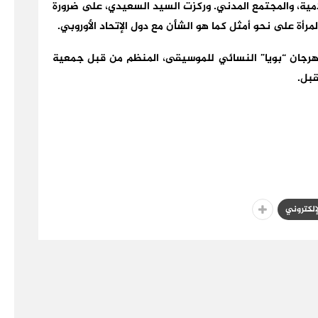
امية، والمجتمع المدني. وركزت السيد السعيدي، على ضرورة
مرأة على نحو أمثل كما هو الشأن مع دول الإتحاد الأوروبي.
 إلى أن اللقاء يندرج ضمن فعاليات الدورة4 لمهرجان “بويا” النسائي للموسيقى، المنظم من قبل جمعية
مقبل.
لإلكتروني