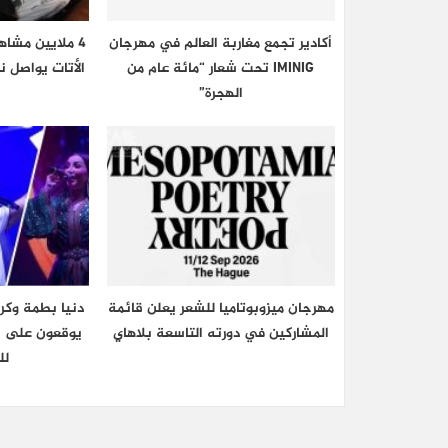
أكادير تجمع مغاربة العالم في مهرجان
4 ملايين مشاهد
IMINIG تحت شعار “مائة عام من
الأتات يواصل ن
الهجرة”
مهرجان ميزوبوتاميا للشعر يعلن قائمة
دنيا بطمة وكرم
المشاركين في دورته التاسعة بلاهاي
لل