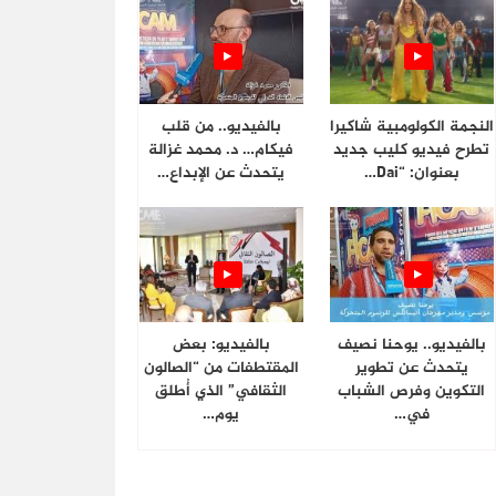
النجمة الكولومبية شاكيرا
بالفيديو.. من قلب
تطرح فيديو كليب جديد
فيكام… د. محمد غزالة
بعنوان: “Dai…
يتحدث عن الإبداع…
بالفيديو.. يوحنا نصيف
بالفيديو: بعض
يتحدث عن تطوير
المقتطفات من “الصالون
التكوين وفرص الشباب
الثقافي” الذي أُطلق
في…
يوم…