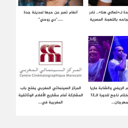
ة لـ«تعالي هنا».. نادر
أنغام تعبر عن حبها لمدينة جدة
جاحه باللهجة المصرية
…..“دي روحي”
 الريفي والشابة ماريا
المركز السينمائي المغربي يفتح باب
يوقعون على ختام ناجح للدورة الـ12
المشاركة أمام مشاريع الأفلام الوثائقية
مهرجان…
المغربية في…