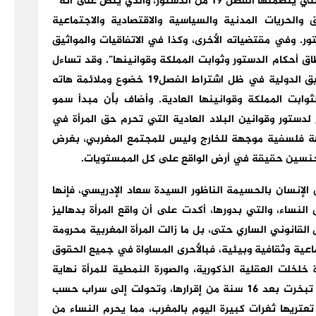
 19 من الدستور، والذي ينص
على أنه ”
والحريات المدنية والسياسية والاقتصادية والاجتماعية
تور. وفي مقتضياته الأخرى، وكذا في الاتفاقيات والمواثيق
ق أحكام الدستور وثوابت المملكة وقوانينها”.
وقد تساءل
بنيوسف، حول أهمية مبدأ سمو الإتفاقيات والمواثيق الدولية في ظل اشتراط الفصل19 خضوع وملائمة هاته
ثوابت المملكة وقوانينها العادية. وأضاف بأن مبدأ سمو
 لدستور وقوانين البلاد العادية التي تحرم حق المرأة في
 مع الرجل، ليخلص إلى أن الفصل 19 واجهة فلسفية موجهة للخارج وليس للمجتمع المغربي، بغرض
 الجنسين حقيقة في أرض الواقع على كل الممستويات.
لإنسان بالحسيمة الناظور السيدة سعاد الإدريسي، فإنها
نساء، والتي بدورها، أكدت على أن واقع المرأة بدهاليز
ش القانوني الساري حتى، بل ما زالت المرأة المغربية محرومة
ية وثقافية وبيئية، فبالأحرى المساواة في جميع الحقوق
 خلخلت العقلية الذكورية، والصورة النمطية للمرأة نهاية
تسعينيات القرن الماضي، فإن أحلام هاته المدونة تبخرت بعد 16 سنة من إقرارها، وتحولت إلى سراب حسب
تعتريها ثغرات كبيرة اليوم بالمغرب، مما يحرم النساء من