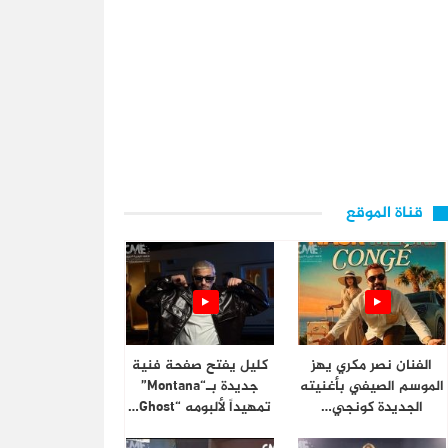
قناة الموقع
الفنان نصر مكري يهز
كليل يفتح صفحة فنية
الموسم الصيفي بأغنيته
جديدة بـ“Montana”
الجديدة كونجي…
تمهيداً لألبومه “Ghost…