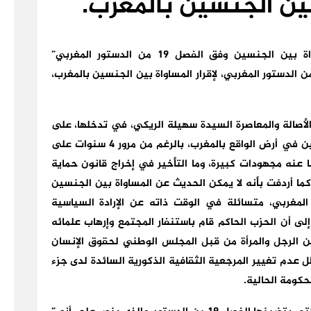
بين الجنسين بالمغرب.
خلصت المتدخلات والمتدخلون في ندوة “المساواة بين الجنسين وفق الفصل 19 من الدستور المغربي”
حسيمة، إلى أنه لا يمكن الرهان على الفصل 19 من الدستور المغربي، لإقرار المساواة بين الجنسين بالمغرب،
أصالة والمعاصرة السيدة سهيلة الريكي، في تدخلها، على
أنه لا يمكن الحديث اليوم عن المساواة بين الجنسين في أرض الواقع بالمغرب، بالرغم من مرور 4 سنوات على
ل أفقا تفصلنا عنه مجهودات كبيرة، وما التأخير في إخراج قانون حماية
ما أردفت بأنه لا يمكن الحديث عن المساواة بين الجنسين
المغربي، متسائلة في الوقت ذاته عن الإرادة السياسية
لى أن الحزب الحاكم قام باستنفار المجتمع وإرهاب علمائه
ين الرجل والمرأة من قبل المجلس الوطني لحقوق الإنسان
عدم تغيير المرجعية الثقافية الذكورية السائدة لدى جزء
حكومة الحالية.