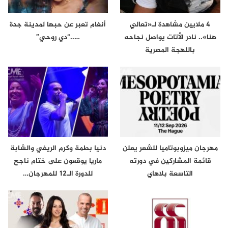
4 ملايين مشاهدة لـ«تعالي
أنغام تعبر عن حبها لمدينة جدة
هنا».. نادر الأتات يواصل نجاحه
…..“دي روحي”
باللهجة المصرية
مهرجان ميزوبوتاميا للشعر يعلن
دنيا بطمة وكرم الريفي والشابة
قائمة المشاركين في دورته
ماريا يوقعون على ختام ناجح
التاسعة بلاهاي
للدورة الـ12 للمهرجان…