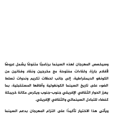
وسيخصص المهرجان لهذه السينما برنامجًا متنوعًا يشمل عروضًا
لأفلام بارزة، ولقاءات مفتوحة مع مخرجين ونقاد وفنانين من
الكونغو الديمقراطية، إلى جانب لحظات تكريم وندوات تسلط
الضوء على تاريخ السينما الكونغولية وآفاقها المستقبلية، بما
يعزز الحوار الثقافي الإفريقي جنوب-جنوب ويكرس مكانة خريبكة
كفضاء للتبادل السينمائي والثقافي الإفريقي.
ويأتي هذا الاختيار تأكيدًا على التزام المهرجان بدعم السينما