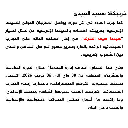
خريبكة: سعيد العيدي
كما جرت العادة في كل دورة، يواصل المهرجان الدولي للسينما
الإفريقية بخريبكة احتفاءه بالسينما الإفريقية من خلال اختيار
“
سينما ضيف الشرف
”، في إطار انفتاحه الدائم على التجارب
السينمائية الرائدة بالقارة وتعزيز جسور التواصل الثقافي والفني
بين الشعوب الإفريقية.
وفي هذا السياق، اختارت إدارة المهرجان خلال الدورة السادسة
والعشرين، المنظمة من 30 ماي إلى 06 يونيو 2026، الاحتفاء
بسينما جمهورية الكونغو الديمقراطية، باعتبارها إحدى التجارب
السينمائية الإفريقية الغنية بتنوعها الثقافي وعمقها الإبداعي،
وما راكمته من أعمال تعكس التحولات الاجتماعية والإنسانية
والفنية داخل القارة.