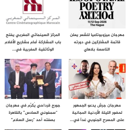
مهرجان ميزوبوتاميا للشعر يعلن
المركز السينمائي المغربي يفتح
قائمة المشاركين في دورته
باب المشاركة أمام مشاريع الأفلام
التاسعة بلاهاي
الوثائقية المغربية في…
مهرجان جرش يدعو الجمهور
جورج قرداحي يُكرَّم في مهرجان
لحضور الليلة الأردنية المجانية
“سمفوني السادس” بالقاهرة
على المسرح الجنوبي غداً في…
بصفته أحد “رسل السلام”