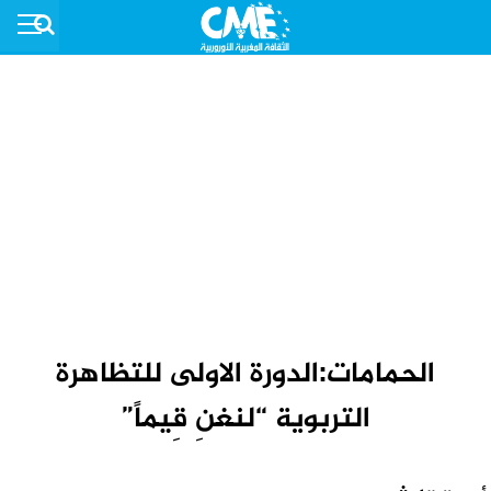
الحمامات:الدورة الاولى للتظاهرة
التربوية “لنغنِ قِيماً”