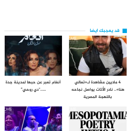
قد يعجبك ايضا
4 ملايين مشاهدة لـ«تعالي
أنغام تعبر عن حبها لمدينة جدة
هنا».. نادر الأتات يواصل نجاحه
…..“دي روحي”
باللهجة المصرية