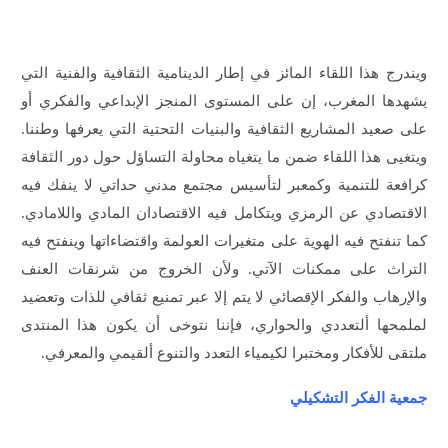
ويندرج هذا اللقاء المائز في إطار الدينامية الثقافية والفنية التي
يشهدها المغرب، إن على المستوى المنجز الإبداعي والفكري أو
على صعيد المشاريع الثقافية والبنيات التحتية التي يعرفها وطننا.
ويتغيى هذا اللقاء ضمن ما يتغياه محاولة التساؤل حول دور الثقافة
كرافعة للتنمية وكمعبر لتأسيس مجتمع مدني حداتي لا ينفك فيه
الاقتصادي عن الرمزي ويتكامل فيه الاقتصادان المادي واللامادي.
كما تنفتح فيه الهوية على متغيرات العولمة واقتضاءاتها وينفتح فيه
التراث على ممكنات الآتي. ولأن الخروج من شرنقات العنف
والإرهاب والفكر الإقصائي لا يتم إلا عبر تمنيع ثقافي للذات وتعضيد
لملمحها ألتعددي والحواري، فإننا نتوخى أن يكون هذا المنتدى
ملتقى للأفكار ومختبرا لكيمياء التعدد والتنوع ألقيمي والمعرفي.
جمعية الفكر التشكيلي