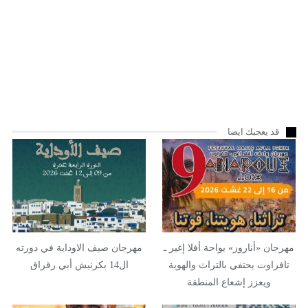
قد يعجبك ايضا
مهرجان «أناروز» بواحة أفلا إغير ـ
مهرجان صيف الاوداية في دورته
تافراوت يحتفي بالتراث والهوية
ال14 بكرنيش أبي رقراق
ويعزز إشعاع المنطقة