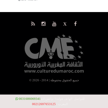
© جميع الحقوق محفوظة | 2014 - 2026
للتواصل :
الهاتف هولندا / وآتس اب
0031686069341
|
المغرب :
00212697653125
|