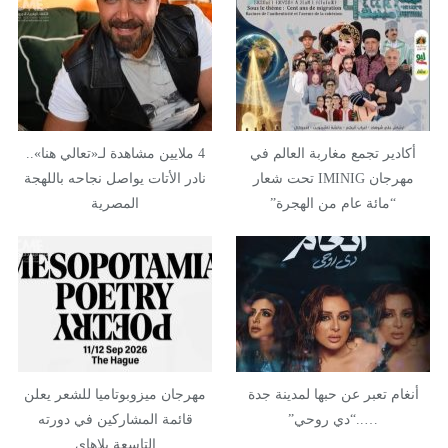
أكادير تجمع مغاربة العالم في
4 ملايين مشاهدة لـ«تعالي هنا»..
مهرجان IMINIG تحت شعار
نادر الأتات يواصل نجاحه باللهجة
“مائة عام من الهجرة”
المصرية
أنغام تعبر عن حبها لمدينة جدة
مهرجان ميزوبوتاميا للشعر يعلن
…..“دي روحي”
قائمة المشاركين في دورته
التاسعة بلاهاي