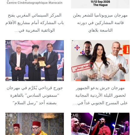
مهرجان ميزوبوتاميا للشعر يعلن
المركز السينمائي المغربي يفتح
قائمة المشاركين في دورته
باب المشاركة أمام مشاريع الأفلام
التاسعة بلاهاي
الوثائقية المغربية في…
مهرجان جرش يدعو الجمهور
جورج قرداحي يُكرَّم في مهرجان
لحضور الليلة الأردنية المجانية
“سمفوني السادس” بالقاهرة
على المسرح الجنوبي غداً في…
بصفته أحد “رسل السلام”