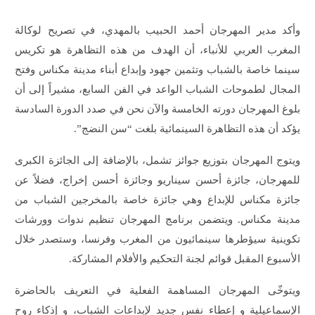
وأكد مدير المهرجان أحمد الحبيب بالمهدي، في تصريح لوكالة
المغرب العربي للأنباء، أن الهدف من هذه التظاهرة هو تكريس
سينما خاصة بالشباب وتثمين جهود وإبداع أبناء مدينة مكناس وفتح
المجال لطموحات الشباب الواعد في الفن السابع، مشيراً إلى أن
بلوغ المهرجان دورته الخامسة والآن نحن في صدد الدورة السادسة
يؤكد أن هذه التظاهرة السينمائية بلغت “سن النضج”.
ويتوج المهرجان بتوزيع جوائز تشمل، بالإضافة إلى الجائزة الكبرى
للمهرجان، جائزة أحسن سيناريو وجائزة أحسن إخراج، فضلاً عن
جائزة مكناس للإبداع وهي جائزة خاصة بالمخرجين الشباب من
مدينة مكناس. ويتضمن برنامج المهرجان تنظيم ندوات وورشات
تكوينية سيؤطرها سينمائيون من المغرب وفرنسا، وستصدر خلال
الأسبوع المقبل قوائم لجنة التحكيم والأفلام المشاركة.
ويتوخّى المهرجان المساهمة الفعلية في التعريف بالحاضرة
الإسماعيلية و إعطاء نفس جديد لإبداعات الشباب، و إذكاء روح