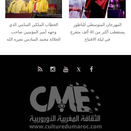
المهرجان المتوسطي للناظور
الخطاب الملكي السامي الذي
يستقطب أكثر من 40 ألف متفرج
وجهه أمير المؤمنين صاحب
في ليلة الافتتاح
الجلالة محمد السادس نصره الله
إلى…