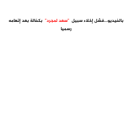
بالفيديو…فشل إخلاء سبيل
”سعد لمجرد”
بكفالة بعد إتهامه
رسميا