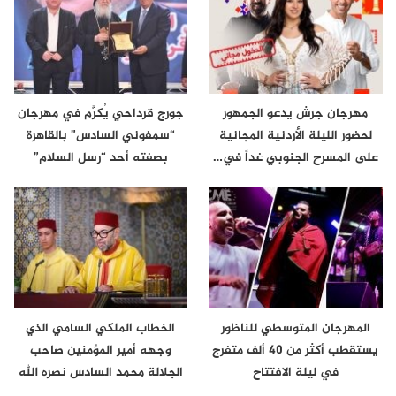
مهرجان جرش يدعو الجمهور
جورج قرداحي يُكرَّم في مهرجان
لحضور الليلة الأردنية المجانية
“سمفوني السادس” بالقاهرة
على المسرح الجنوبي غداً في…
بصفته أحد “رسل السلام”
المهرجان المتوسطي للناظور
الخطاب الملكي السامي الذي
يستقطب أكثر من 40 ألف متفرج
وجهه أمير المؤمنين صاحب
في ليلة الافتتاح
الجلالة محمد السادس نصره الله
إلى…