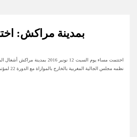
بمدينة مراكش: اختت
اختتمت مساء يوم السبت 12 نونب
نظمه مجلس الجالية المغربية بالخارج بالموازاة مع الدورة 22 لمؤتمر الأطراف حول المناخ التي يترأسها المغرب.