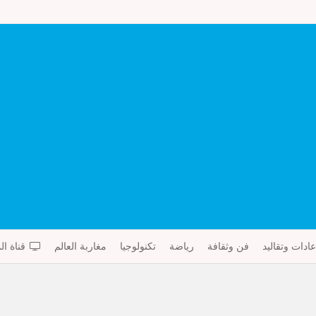
عادات وتقاليد
فن وثقافة
رياضة
تكنولوجيا
مغاربة العالم
قناة ال