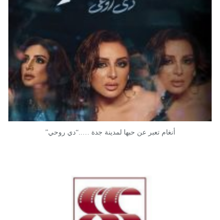
أنغام تعبر عن حبها لمدينة جدة …..“دي روحي”