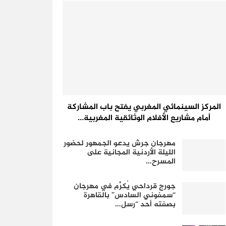
المركز السينمائي المغربي يفتح باب المشاركة
أمام مشاريع الأفلام الوثائقية المغربية…
مهرجان جرش يدعو الجمهور لحضور
الليلة الأردنية المجانية على
المسرح…
جورج قرداحي يُكرَّم في مهرجان
“سمفوني السادس” بالقاهرة
بصفته أحد “رسل…