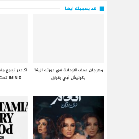
قد يعجبك ايضا
مهرجان صيف الاوداية في دورته ال14
أكادير تجمع مغ
بكرنيش أبي رقراق
IMINIG