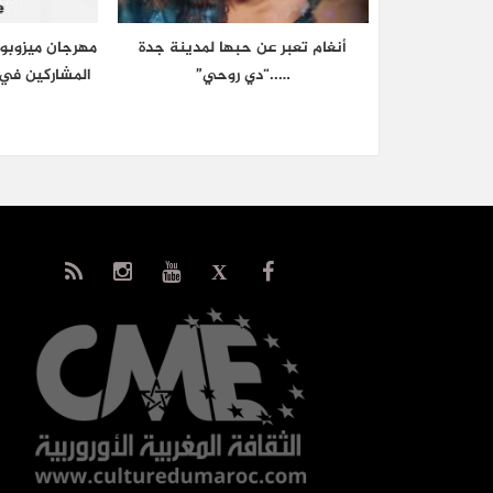
أنغام تعبر عن حبها لمدينة جدة
مهرجان ميزوبوت
…..“دي روحي”
المشاركين في 