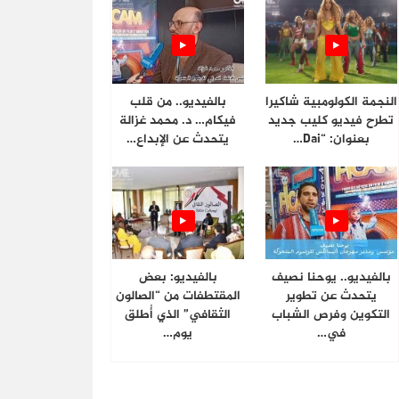
النجمة الكولومبية شاكيرا
بالفيديو.. من قلب
تطرح فيديو كليب جديد
فيكام… د. محمد غزالة
بعنوان: “Dai…
يتحدث عن الإبداع…
بالفيديو.. يوحنا نصيف
بالفيديو: بعض
يتحدث عن تطوير
المقتطفات من “الصالون
التكوين وفرص الشباب
الثقافي” الذي أُطلق
في…
يوم…