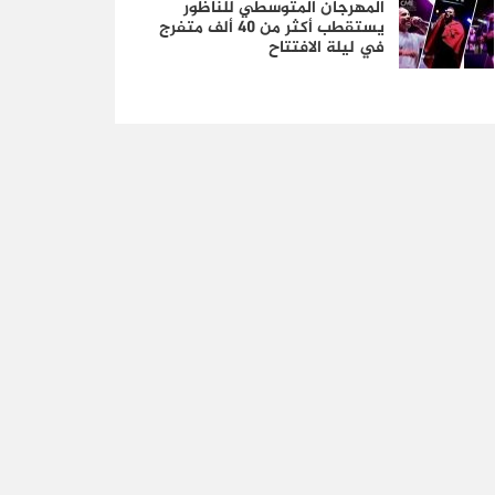
المهرجان المتوسطي للناظور
يستقطب أكثر من 40 ألف متفرج
في ليلة الافتتاح