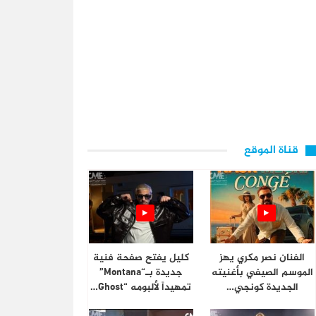
قناة الموقع
الفنان نصر مكري يهز
كليل يفتح صفحة فنية
الموسم الصيفي بأغنيته
جديدة بـ“Montana”
الجديدة كونجي…
تمهيداً لألبومه “Ghost…