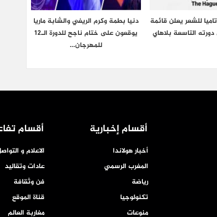
اميا للشعر يعلن قائمة
دنيا بطمة وكرم الريفي والشابة ماريا
دورته التاسعة بلاهاي
يوقعون على ختام ناجح للدورة الـ12
للمهرجان…
أقسام إخبارية
أقسام تفاع
أخبار هولاندا
الاعلام و التواص
المغرب الرسمي
عادات وتقاليد
رياضة
فن وثقافة
تكنولوجيا
قناة الموقع
منوعات
مغاربة العالم