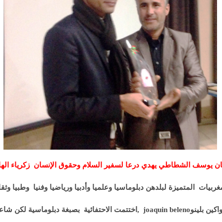
ان يوسف الشطاطي يهدي درعا لسفير السلام وحقوق الإنسان زكرياء اله
 المتميزة لبلدهن دبلوماسيا وعلميا وأدبيا ورياضيا وفنيا وطبيا وثقافيا 
رة غلوريا يونغ GLORIA