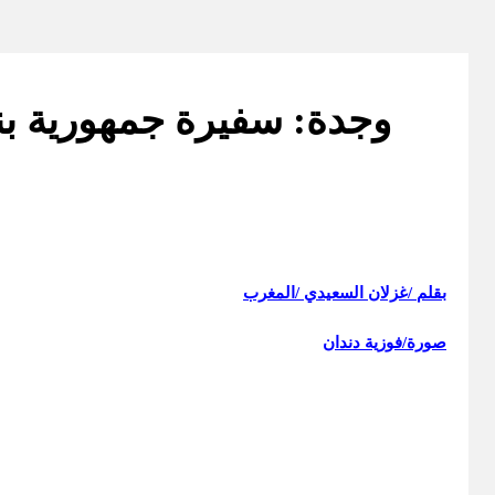
وجدة: سفيرة جمهورية بنم
بقلم /غزلان السعيدي /المغرب
صورة/فوزية دندان