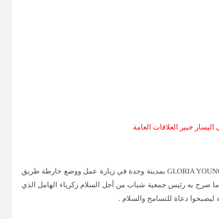
اليسار خبير العلاقات العامة
في احتفائية غير مسبوقة بجهة الشرق باليوم العالمي لمناهضة العنف ضد المرأة ,حلت سفيرة جمهورية بنما بالمملكة المغربية غلوريا يونغ GLORIA YOUNG بمدينة وجدة في زيارة عمل ووضع خارطة طريق
ب ما صرح به رئيس جمعية شباب من أجل السلام زكرياء الهامل الذي
يصبحوا دعاة للتسامح والسلام .