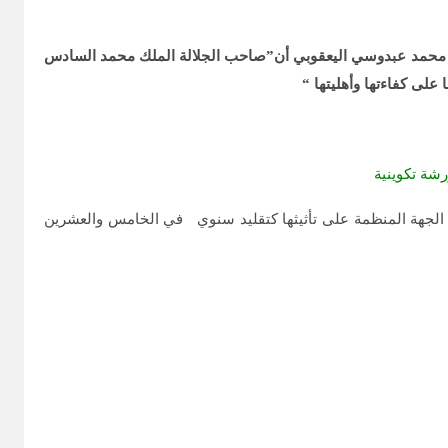
هجر محمد عبدوسي اليعقوبي أن”صاحب الجلالة الملك محمد السادس
 على كفاءتها وأهليتها “
PAOLA RODRIGU لتنوه بأهمية هذه الفعاليات التي تحرص الجهة المنظمة على تأثيثها كتقليد سنوي في الخامس والعشرين