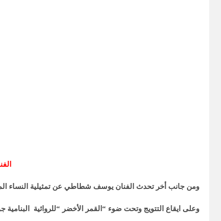
الفن
ومن جانب أخر تحدث الفنان يوسف شطاطي عن تمثيلية النساء المغربيات
وعلى ايقاع التتويج وتحت ضوء “القمر الأخضر “للروائية البنامية جواكين بلينوjoaquin beleno ,اختتمت الاحتفائية بصبغة دبلوماسية لكن شاعرية للشاع