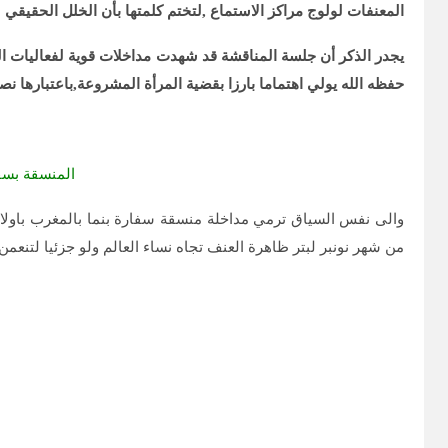
المعنفات لولوج مراكز الاستماع ,لتختم كلمتها بأن الخلل الحقي
يجدر الذكر أن جلسة المناقشة قد شهدت مداخلات قوية لفعاليات ا
حفظه الله يولي اهتماما بارزا بقضية المرأة المشروعة,باعتبارها نصف
المنسقة بسفارة بنما بالرباط DRIGUEZ
من شهر نونبر لبتر ظاهرة العنف تجاه نساء العالم ولو جزئيا لتنعمن