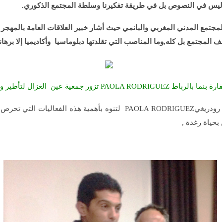
قي ليس في النصوص بل في طريقة تفكيرنا وسلطة المجتمع الذكوري.
لمجتمع المدني المغربي والبانمي حيث أشار خبير العلاقات العامة بالم
 المجتمع بل كله,وما المناصب التي تقلدتها دبلوماسيا وأكاديميا إلا برهانا
PAOLA RO تزور جمعية عين الغزال لتأطير ورشة تكوينية
والى نفس السياق ترمي مداخلة منسقة سفارة بنما بالمغرب باولا رودريغيEZ
 بحياة رغدة ,