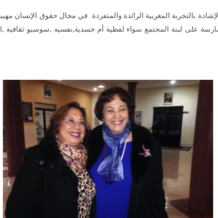
 بنما غلوريا يونغ GLORIA YOUNG استهلتها بالإشادة بالتجربة المغربية الرائدة والمتفردة في مج
رسة على لبنة المجتمع سواء لفظية أم جسدية,نفسية ,سوسيو ثقافية ,اقتصا