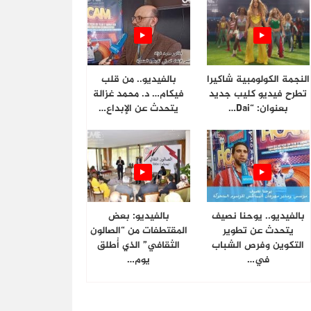
النجمة الكولومبية شاكيرا
بالفيديو.. من قلب
تطرح فيديو كليب جديد
فيكام… د. محمد غزالة
بعنوان: “Dai…
يتحدث عن الإبداع…
بالفيديو.. يوحنا نصيف
بالفيديو: بعض
يتحدث عن تطوير
المقتطفات من “الصالون
التكوين وفرص الشباب
الثقافي” الذي أُطلق
في…
يوم…