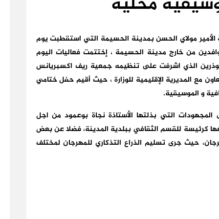
وسيقية محلية
ة الأمير مولاي الحسن بمدينة الحسيمة التي استقطبت يوم
فدين من خارج مدينة الحسيمة ، إختتمت فعاليات اليوم
احوذرين الذي اشرفت على تنظيمه
جمعية ريف اكسبريانس
عاون مع المديرية الإقليمية للوزارة ، حيث أقيم حفل ختامي
فية و الموسيقية.
ى المجهودات التي بذلتها
الأستاذة نجاة بوعمود
من اجل
ا كرئيسة للقسم الثقافي ببلدية المدينة، فضلا عن بعض
جان، حيث جرى تسليم الذراع التذكاري للمهرجان لمختلف