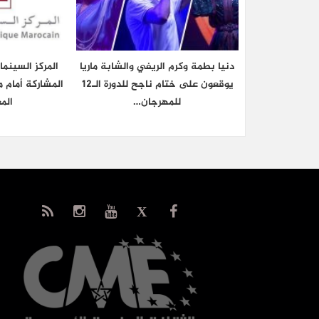
دنيا بطمة وكرم الريفي والشابة ماريا
المركز السينم
يوقعون على ختام ناجح للدورة الـ12
المشاركة أمام م
للمهرجان…
الم