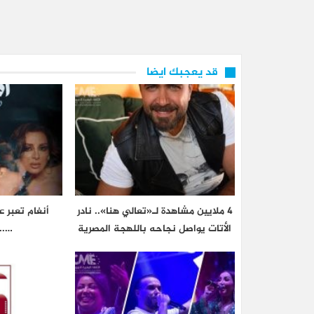
قد يعجبك ايضا
4 ملايين مشاهدة لـ«تعالي هنا».. نادر
أنغام تعبر 
الأتات يواصل نجاحه باللهجة المصرية
…..