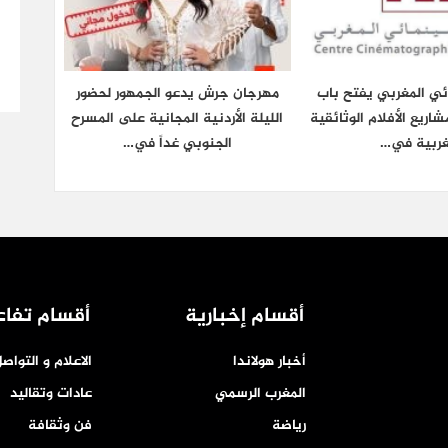
ائي المغربي يفتح باب
مهرجان جرش يدعو الجمهور لحضور
شاريع الأفلام الوثائقية
الليلة الأردنية المجانية على المسرح
غربية في…
الجنوبي غداً في…
أقسام إخبارية
أقسام تفاع
أخبار هولاندا
الاعلام و التواص
المغرب الرسمي
عادات وتقاليد
رياضة
فن وثقافة