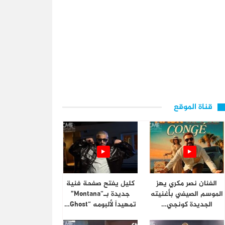
قناة الموقع
الفنان نصر مكري يهز
كليل يفتح صفحة فنية
الموسم الصيفي بأغنيته
جديدة بـ“Montana”
الجديدة كونجي…
تمهيداً لألبومه “Ghost…