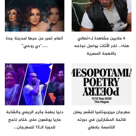
4 ملايين مشاهدة لـ«تعالي
أنغام تعبر عن حبها لمدينة جدة
هنا».. نادر الأتات يواصل نجاحه
…..“دي روحي”
باللهجة المصرية
مهرجان ميزوبوتاميا للشعر يعلن
دنيا بطمة وكرم الريفي والشابة
قائمة المشاركين في دورته
ماريا يوقعون على ختام ناجح
التاسعة بلاهاي
للدورة الـ12 للمهرجان…