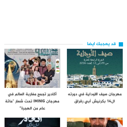
قد يعجبك ايضا
مهرجان صيف الاوداية في دورته
أكادير تجمع مغاربة العالم في
ال14 بكرنيش أبي رقراق
مهرجان IMINIG تحت شعار “مائة
عام من الهجرة”