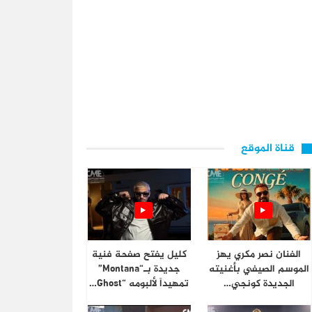
قناة الموقع
الفنان نصر مكري يهز
كليل يفتح صفحة فنية
الموسم الصيفي بأغنيته
جديدة بـ“Montana”
الجديدة كونجي…
تمهيداً لألبومه “Ghost…