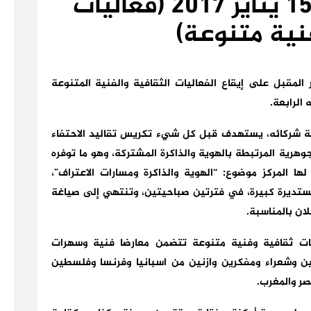
2967 أيام 13-و14 و15 يناير 2017 (فعاليات
نية متنوعة)
نة مكناس طيلة أيام 13-و14 و15 يناير المقبل على إيقاع الفعاليات الثقافية والفنية المتنوعة
الرابعة.
ية شركائه، يستهدف قبل كل شيء تكريس تقاليد الاحتفاء
جوهرية المرتبطة بالهوية والذاكرة المشتركة، وهو ما توفره
 لها المركز موضوع:
“الهوية والذاكرة ومسارات الاعتراف”،
تديرة كبيرة، في فترتين صباحيتين، وتنتهي إلى صياغة
ان بالمناسبة.
يات ثقافية وفنية متنوعة تتضمن معارضا فنية وسهرات
ن وشعراء ومفكرين وازنين من اسبانيا وفرنسا وفلسطين
صر والمغرب.