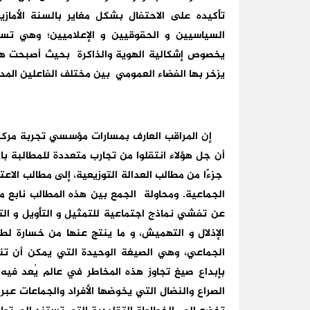
تأكيده على الاحتفال بشكل مغاير بالسنة الأماز
السياسيين و الحقوقيين و الإعلاميين؛ وهي تساؤ
يخصوص إشكالية الهوية والذاكرة بحيث أصبحت هذه
يزخر بها الفضاء العمومي بين مختلف الفاعلين المد
إن المراقب العارف بمسارات مؤسسي تجربة مركز ا
أن جل هؤلاء انتقلوا من تجارب متعددة للمطالبة با
جزءًا من مطالب العدالة التوزيعية، إلى مطالب الاعترا
الجماعية. ومحاولة الجمع بين هذه المطالب نابع من 
عن تفشي نماذج اجتماعية للتمثيل و التأويل و الت
الإذلال و التهميش، و ما ينتج عنها من خسارة لطاق
الجماعي، وهي الصيغة الوحيدة التي يمكن أن تنت
بإبداع صيغ تجاوز هذه المخاطر في عالم يُعد فيه ا
الصراع والنضال التي يخوضها الأفراد والجماعات عبر