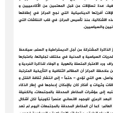
يغية، عدة تساؤلات من قبل المهتمين من الأكادمييين و
لات أفرزتها الديناميكية التي نجح المركز في إطلاقها
 الاشكالية، منذ تأسيس المركز، في قلب النقاشات التي
نيين والسياسيين.
لذاكرة المشتركة من أجل الديمقراطية و السلم، سيلاحظ
لحريات السياسية و المدنية في مختلف تجلياتها، باعتبارها
ف ورد الاعتبار المتصلة بالهوية و الوفاء للذاكرة الفردية و
ملاحظة المركز أن المظالم الثقافية و التأريخية المترتبة
واصل، هي التي تؤدي – حتماً – إلى انتشار ثقافة القتل و
ات وثروات و أفكار كان بالإمكان إدماجها في إطار الذكاء
به إلى مؤشرات المخاطر المحدقة بالمجتمعات، والكفيلة
لبعد الرمزي للوجود الانساني عنصراً تكوينياً لكل أشكال
 العالم؛ كما أن المخاطر المحدقة بالمجتمعات اليوم لم تعد