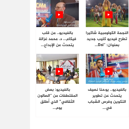
النجمة الكولومبية شاكيرا
بالفيديو.. من قلب
تطرح فيديو كليب جديد
فيكام… د. محمد غزالة
بعنوان: “Dai…
يتحدث عن الإبداع…
بالفيديو.. يوحنا نصيف
بالفيديو: بعض
يتحدث عن تطوير
المقتطفات من “الصالون
التكوين وفرص الشباب
الثقافي” الذي أُطلق
في…
يوم…