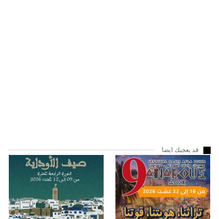
قد يعجبك ايضا