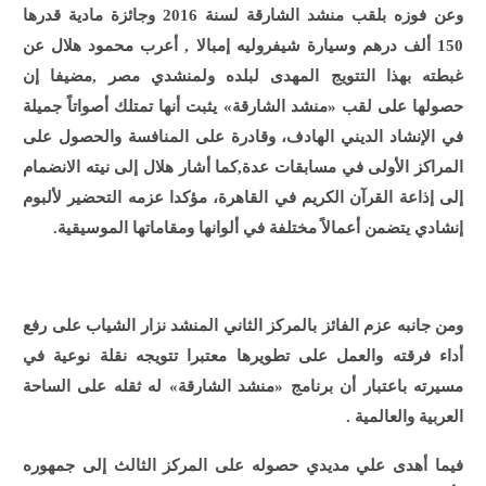
وعن فوزه بلقب منشد الشارقة لسنة 2016
وجائزة مادية قدرها
150 ألف درهم وسيارة شيفروليه إمبالا
,
أعرب محمود هلال عن
غبطته بهذا التتويج المهدى لبلده ولمنشدي مصر ,مضيفا إن
حصولها على لقب «منشد الشارقة» يثبت أنها تمتلك أصواتاً جميلة
في الإنشاد الديني الهادف، وقادرة على المنافسة والحصول على
المراكز الأولى في مسابقات عدة,كما أشار هلال إلى نيته الانضمام
إلى إذاعة القرآن الكريم في القاهرة، مؤكدا عزمه التحضير لألبوم
إنشادي يتضمن أعمالاً مختلفة في ألوانها ومقاماتها الموسيقية.
ومن جانبه عزم الفائز بالمركز الثاني المنشد نزار الشياب على رفع
أداء فرقته والعمل على تطويرها معتبرا تتويجه نقلة نوعية في
مسيرته باعتبار أن برنامج «منشد الشارقة» له ثقله على الساحة
العربية والعالمية .
فيما أهدى علي مديدي حصوله على المركز الثالث إلى جمهوره