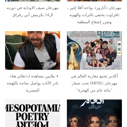
مهرجان «أناروز» بواحة أفلا إغير ـ
مهرجان صيف الاوداية في دورته
تافراوت يحتفي بالتراث والهوية
ال14 بكرنيش أبي رقراق
ويعزز إشعاع المنطقة
أكادير تجمع مغاربة العالم في
4 ملايين مشاهدة لـ«تعالي هنا»..
مهرجان IMINIG تحت شعار
نادر الأتات يواصل نجاحه باللهجة
“مائة عام من الهجرة”
المصرية