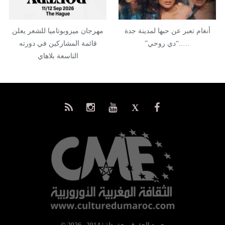
أنغام تعبر عن حبها لمدينة جدة
مهرجان ميزوبوتاميا للشعر يعلن
…..“دي روحي”
قائمة المشاركين في دورته
التاسعة بلاهاي
© جميع الحقوق محفوظة | 2014 - 2026