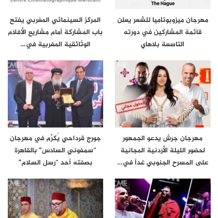
مهرجان ميزوبوتاميا للشعر يعلن
المركز السينمائي المغربي يفتح
قائمة المشاركين في دورته
باب المشاركة أمام مشاريع الأفلام
التاسعة بلاهاي
الوثائقية المغربية في…
مهرجان جرش يدعو الجمهور
جورج قرداحي يُكرَّم في مهرجان
لحضور الليلة الأردنية المجانية
“سمفوني السادس” بالقاهرة
على المسرح الجنوبي غداً في…
بصفته أحد “رسل السلام”