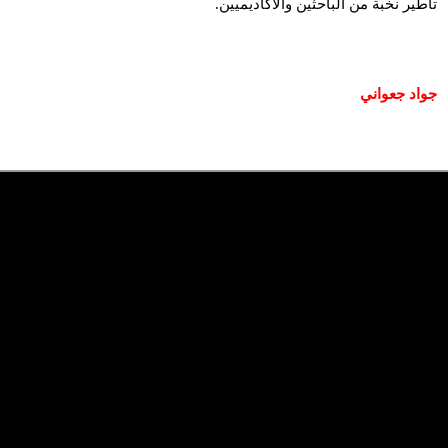
تأطير نخبة من الباحثين والأكاديميين.
جواد جعواني