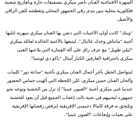
السهرة الافتتاحية الفنان ناصر ميكري بتصفيقات حارة وبأهازيج شعبية
فلكلورية محلية تبين مدى رقي الجمهور المحلي وتعطشه للفن الراقي
والأصيل.
“وينك” كانت أولى الأغنيات التي دشن بها الفنان ميكري سهرته لتليها
أغنية “مانتاش وحدك عالبال”، ليتبعها بالأغنية الخالدة لعائلة ميكري
“ليلي طويل” مع عزف راق على آلة القيثارة التي يلاعبها الفتى
ميكري باحترافية العازفين الكبار أمثال “باكو دي لوسيا”.
ليتواصل الحفل بآخر أعمال الفنان ميكري بأغنية “ساعة دور” كلمات
وألحان الفنان حسن ميكري، لكن اللحظة التي ألهبت حماس الحضور
عندما غنى ميكري أغنية “العيون عينيا” إذ نزل من الخشبة وتوجه نحو
جمهوره ليحييهم في تحية نالت إعجاب الجميع قبل أن يعود للخشبة
وتلتحق به فرقة كامالا دجيمبي الإفريقية لترقص رقصاتها الإفريقية
على نغمات وإيقاعات “العيون عينيا”.