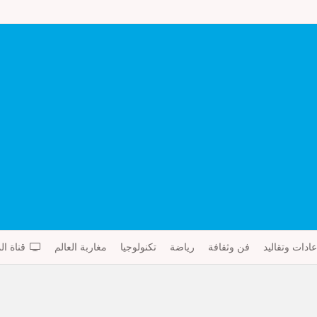
عادات وتقاليد
فن وثقافة
رياضة
تكنولوجيا
مغاربة العالم
قناة ال