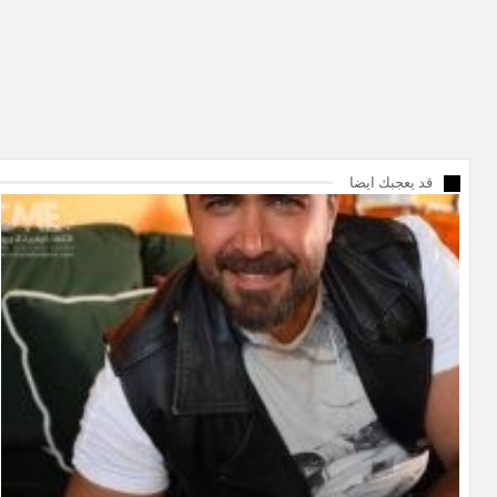
قد يعجبك ايضا