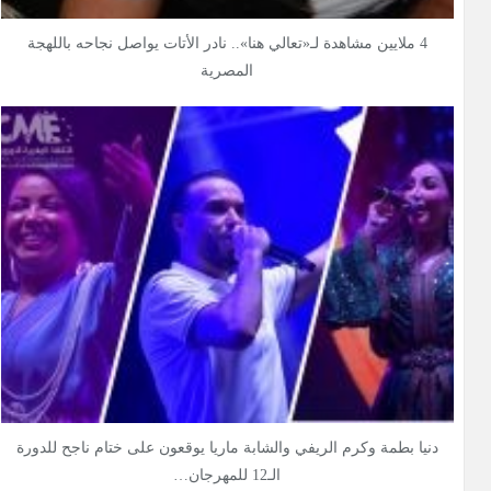
4 ملايين مشاهدة لـ«تعالي هنا».. نادر الأتات يواصل نجاحه باللهجة
المصرية
دنيا بطمة وكرم الريفي والشابة ماريا يوقعون على ختام ناجح للدورة
الـ12 للمهرجان…