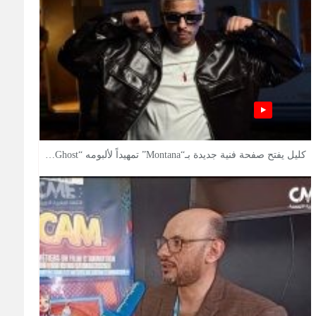
كليل يفتح صفحة فنية جديدة بـ“Montana” تمهيداً لألبومه “Ghost…