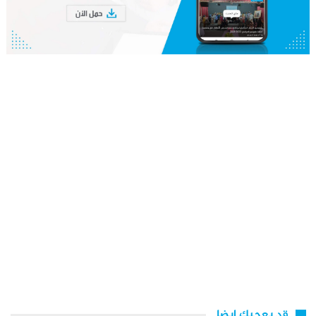
قد يعجبك ايضا