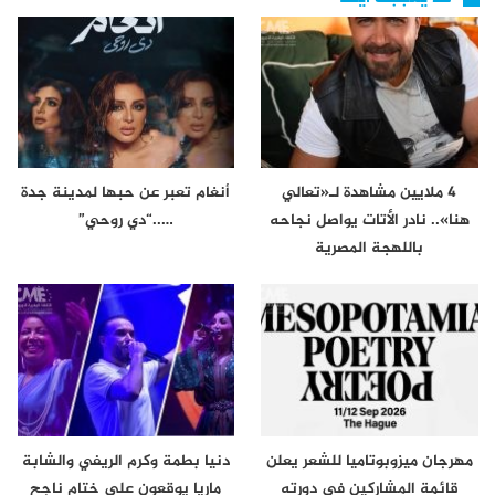
4 ملايين مشاهدة لـ«تعالي
أنغام تعبر عن حبها لمدينة جدة
هنا».. نادر الأتات يواصل نجاحه
…..“دي روحي”
باللهجة المصرية
مهرجان ميزوبوتاميا للشعر يعلن
دنيا بطمة وكرم الريفي والشابة
قائمة المشاركين في دورته
ماريا يوقعون على ختام ناجح