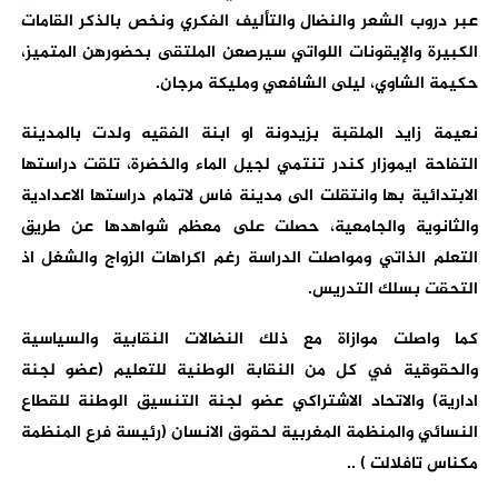
عبر دروب الشعر والنضال والتأليف الفكري ونخص بالذكر القامات
الكبيرة والإيقونات اللواتي سيرصعن الملتقى بحضورهن المتميز،
حكيمة الشاوي، ليلى الشافعي ومليكة مرجان.
نعيمة زايد الملقبة بزيدونة او ابنة الفقيه ولدت بالمدينة
التفاحة ايموزار كندر تنتمي لجيل الماء والخضرة، تلقت دراستها
الابتدائية بها وانتقلت الى مدينة فاس لاتمام دراستها الاعدادية
والثانوية والجامعية، حصلت على معظم شواهدها عن طريق
التعلم الذاتي ومواصلت الدراسة رغم اكراهات الزواج والشغل اذ
التحقت بسلك التدريس.
كما واصلت موازاة مع ذلك النضالات النقابية والسياسية
والحقوقية في كل من النقابة الوطنية للتعليم (عضو لجنة
ادارية) والاتحاد الاشتراكي عضو لجنة التنسيق الوطنة للقطاع
النسائي والمنظمة المغربية لحقوق الانسان (رئيسة فرع المنظمة
مكناس تافلالت ) ..