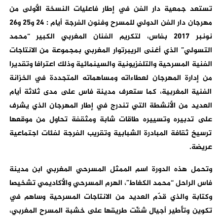
تستعد جمعية دار الفن في إطار فاعليات النسخة الأولى من
مهرجان دار الفن الدولي للمسرح وفنون الفرجة أيام : 24 و25 و26
نونبر 2017 بفاس، لتكريم الفنان المغربي الكبير “محمد
التسولي” الذي أغنى الريبرتوار المغربي بمجموعة من الانتاجات
الفنية المسرحية والتلفزيونية والسينمائية وذلك اعترافا وتقديرا
من إدارة المهرجان لعطاءاته ومساهماته المتجددة في الخزانة
الفنية المغربية، كما ستعرف مدينة فاس على مدى ثلاثة أيام
العديد من الأنشطة التي تندرج في إطار المهرجان الذي يشرف
على تدبيره وتسييره طاقات شابة ومثقفة تحاول من موقعها
ترسيخ ثقافة المبادرة الشبابية وتقريب الفرجة لفئات اجتماعية
عريضة.
وتحمل هذه الدورة اسم الممثل المسرحي المغربي ابن مدينة
فاس الراحل “محمد الكغاط”، الهرم المسرحي والأكاديمي تشخيصا
وكتابة والذي قدّم العديد من الانتاجات المسرحية وساهم في
تكوين وتأطير أجيال شقّت طريقها على خشبة المسرح المغربي،