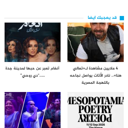
قد يعجبك ايضا
4 ملايين مشاهدة لـ«تعالي
أنغام تعبر عن حبها لمدينة جدة
هنا».. نادر الأتات يواصل نجاحه
…..“دي روحي”
باللهجة المصرية