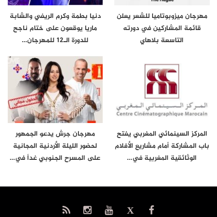
مهرجان ميزوبوتاميا للشعر يعلن
دنيا بطمة وكرم الريفي والشابة
قائمة المشاركين في دورته
ماريا يوقعون على ختام ناجح
التاسعة بلاهاي
للدورة الـ12 للمهرجان…
المركز السينمائي المغربي يفتح
مهرجان جرش يدعو الجمهور
باب المشاركة أمام مشاريع الأفلام
لحضور الليلة الأردنية المجانية
الوثائقية المغربية في…
على المسرح الجنوبي غداً في…