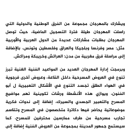
ويشارك بالمهرجان مجموعة من الفرق الوطنية والدولية التي
راسلت المهرجان طيلة فترة التسجيل الماضية، حيث توصل
المهرجان بطلبات مشاركات عديدة من الدول العربية والأوربية
مثل: مصر وفرنسا وبلجيكا والعراق وفلسطين وتونس، بالإضافة
إلى مراسلة فرق مغربية من مدن: العرائش وخريبكة ومراكش.
وبرمجت إدارة المهرجان العديد من المواعيد الفنية الغنية تبرز
تنوع في العروض المسرحية داخل القاعة، وعروض أخرى فرجوية
في الهواء الطلق تجسد التنوع في الأشكال التعبيرية ل أبو
الفنون، ويوازي هذه الأنشطة ورشات تكوينية تهم مواضيع
المسرح والتعبير الجسدي والسيرك، إضافة إلى ندوات فكرية
موضوعاتية يحاضر فيها دكاترة متخصصون في المسرح وتقاسم
تجارب مسرحية من طرف ممارسين محترفين للمسرح، كما
سيستمع جمهور المدينة بمجموعة من العروض الفنية إضافة إلى