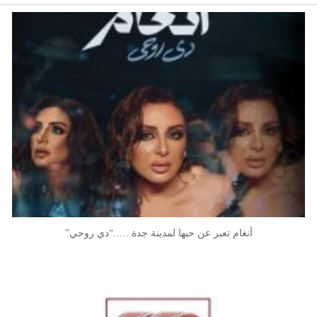
أنغام تعبر عن حبها لمدينة جدة …..“دي روحي”