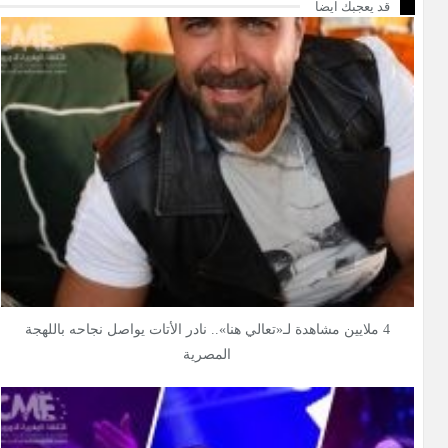
قد يعجبك ايضا
4 ملايين مشاهدة لـ«تعالي هنا».. نادر الأتات يواصل نجاحه باللهجة
المصرية