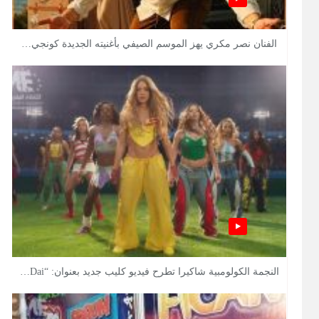
الفنان نصر مكري يهز الموسم الصيفي بأغنيته الجديدة كونجي…
النجمة الكولومبية شاكيرا تطرح فيديو كليب جديد بعنوان: “Dai…