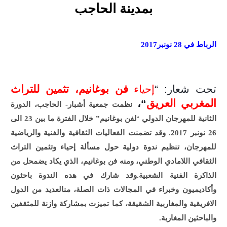
بمدينة الحاجب
الرباط في 28 نونبر2017
تحت شعار: “
إحياء
فن بوغانيم، تثمين للتراث
المغربي العريق
“،
نظمت جمعية أشبار- الحاجب، الدورة
الثانية للمهرجان الدولي ‘لفن بوغانيم” خلال الفترة ما بين 23 الى
26 نونبر 2017. وقد تضمنت الفعاليات الثقافية والفنية والرياضية
للمهرجان، تنظيم ندوة دولية حول مسألة إحياء وتثمين التراث
الثقافي اللامادي الوطني، ومنه فن بوغانيم، الذي يكاد يضمحل من
الذاكرة الفنية الشعبية.وقد شارك في هده الندوة باحثون
وأكاديميون وخبراء في المجالات ذات الصلة، منالعديد من الدول
الافريقية والمغاربية الشقيقة، كما تميزت بمشاركة وازنة للمثقفين
والباحثين المغاربة.