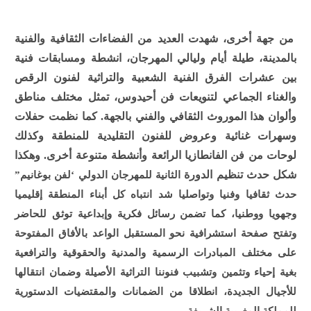
من جهة أخرى، شهدت العديد من الفضاءات الثقافية والفنية
بالمدينة، طيلة أيام وليالي المهرجان، انشطة ومسابقات فنية
بين عشرات الفرق الفنية الشعبية والتراثية لفنون الرقص
والغناء الجماعي لتنويعات فن أحيدوس، تمثل مختلف مناطق
وألوان هذا الموروث الثقافي والفني بالجهة. كما نظمت حفلات
وسهرات غنائية وعروض للفنون التقليدية للمنطقة وكذلك
لوحات من فن الفانطازيا الرائعة وأنشطة متنوعة أخرى. وهكذا
شكل حدث تنظيم الدورة
الثانية للمهرجان الدولي ‘لفن بوغانيم”
حدث ثقافيا وفنيا وتواصليا شد انتباه كل أبناء المنطقة إقليميا
وجهويا ووطنيا، كما تضمن رسائل فكرية وإبداعية توثق للحاضر
وتفتح صفحة استشرافية نحو المستقبل الواعد بالأفاق المفتوحة
على مختلف المبادرات الرسمية والمدنية والحقوقية والترافعية
بغية إحياء وتثمين وتشبيب فنوننا التراثية الأصيلة وضمان انتقالها
للأجيال الجديدة، انطلاقا من الضمانات والمقتضيات الدستورية
للمملكة المغربية الشريفة.