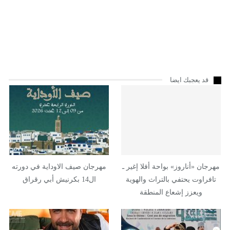
قد يعجبك ايضا
مهرجان «أناروز» بواحة أفلا إغير ـ
مهرجان صيف الاوداية في دورته
تافراوت يحتفي بالتراث والهوية
ال14 بكرنيش أبي رقراق
ويعزز إشعاع المنطقة