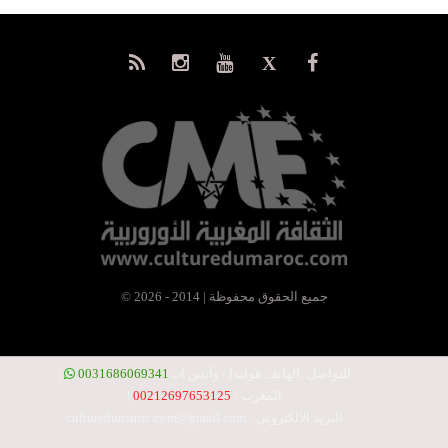
© جميع الحقوق محفوظة | 2014 - 2026
للتواصل :
الهاتف هولندا / وآتس اب
0031686069341
|
المغرب :
00212697653125
|
البريد الالكتروني :
culturedumaroc.com@gmail.com