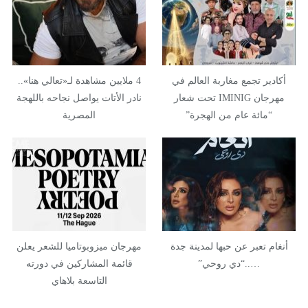
أكادير تجمع مغاربة العالم في
4 ملايين مشاهدة لـ«تعالي هنا»..
مهرجان IMINIG تحت شعار
نادر الأتات يواصل نجاحه باللهجة
“مائة عام من الهجرة”
المصرية
أنغام تعبر عن حبها لمدينة جدة
مهرجان ميزوبوتاميا للشعر يعلن
…..“دي روحي”
قائمة المشاركين في دورته
التاسعة بلاهاي