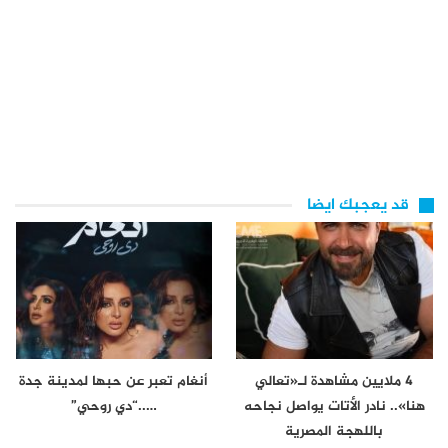
قد يعجبك ايضا
4 ملايين مشاهدة لـ«تعالي
أنغام تعبر عن حبها لمدينة جدة
هنا».. نادر الأتات يواصل نجاحه
…..“دي روحي”
باللهجة المصرية