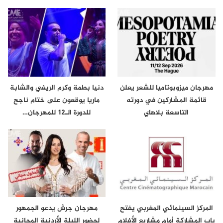
مهرجان ميزوبوتاميا للشعر يعلن
دنيا بطمة وكرم الريفي والشابة
قائمة المشاركين في دورته
ماريا يوقعون على ختام ناجح
التاسعة بلاهاي
للدورة الـ12 للمهرجان…
المركز السينمائي المغربي يفتح
مهرجان جرش يدعو الجمهور
باب المشاركة أمام مشاريع الأفلام
لحضور الليلة الأردنية المجانية