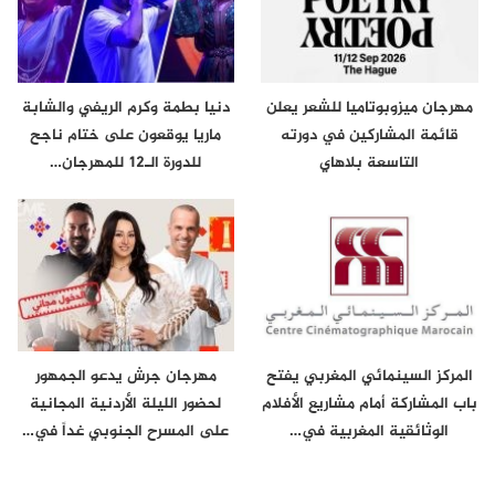
مهرجان ميزوبوتاميا للشعر يعلن
دنيا بطمة وكرم الريفي والشابة
قائمة المشاركين في دورته
ماريا يوقعون على ختام ناجح
التاسعة بلاهاي
للدورة الـ12 للمهرجان…
المركز السينمائي المغربي يفتح
مهرجان جرش يدعو الجمهور
باب المشاركة أمام مشاريع الأفلام
لحضور الليلة الأردنية المجانية
الوثائقية المغربية في…
على المسرح الجنوبي غداً في…