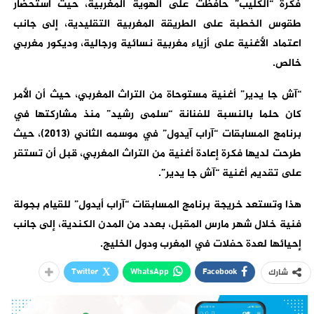
فكرة “الكليب” حافظت على الهوية المغربية، حيث استحضار
طقوس الخطبة على الطريقة المغربية التقليدية، إلى جانب
اعتماد الأغنية على أزياء مغربية نسائية ورجالية، وديكور مغربي
خالص.
“آش جا يدير” أغنية مستوحاة من التراث المغربي، حيث أن الأمر
كان حلما بالنسبة للفنانة “سلمى رشيد” منذ مشاركتها في
برنامج المسابقات “آراب آيدول” في موسمه الثاني (2013)، حيث
طرحت لديها فكرة إعادة أغنية من التراث المغربي، قبل أن تستقر
على تقديم أغنية “آش جا يدير”.
هذا وتستعد خريجة برنامج المسابقات “آراب أيدول” للقيام بجولة
فنية خلال شهر مارس المقبل، بعدد من المدن الكندية، إلى جانب
إحيائها لعدة حفلات في المغرب ودول الخليج.
Twitter
WhatsApp
Facebook
شارك