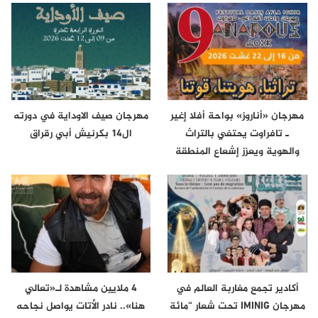
مهرجان «أناروز» بواحة أفلا إغير
مهرجان صيف الاوداية في دورته
ـ تافراوت يحتفي بالتراث
ال14 بكرنيش أبي رقراق
والهوية ويعزز إشعاع المنطقة
أكادير تجمع مغاربة العالم في
4 ملايين مشاهدة لـ«تعالي
مهرجان IMINIG تحت شعار “مائة
هنا».. نادر الأتات يواصل نجاحه