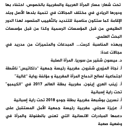
تحت شعار: مسار المرأة العربية والمغربية بالخصوص، احتفاء بها
ودورها الريادي في مختلف المجالات في تنمية بلدها الأصل وبلد
الإقامة كما ستكون مناسبة للتنديد بالتَّغييب المقصود لهذا الدور
الطليعي من قبل المؤسسات الرسمية وكذا من قبل مؤسسات
البحث العلمي.
وبهذه المناسبة كرمت
…
المبدعات والمتميزات من مدريد في
مجالات عدة:
د. ميسون شقير من سوريا. المرأة الصلبة
أ. نجاة المزوري شقرون. مغربية رئيسة جمعية “دلكاتيس” ناشطة
اجتماعية لصالح اندماج المرأة المغربية و مؤلفة رواية “غالية”
أ. زينب العري إينون. مغربية بطلة العالم 2017 في “الكيمبو”
تحت راية إسبانية
أ. نسرين بوشبعة مغربية بطلة جودو 2018 تحت راية إسبانية
أ. عزيزة سجلي. مغربية رئيسة جمعية الأمل المستقبل على
دعمها المبادرات الانسانية التي تعنى بالطفولة والمرأة في
وضعية صعبة