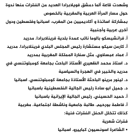
وشهدت قاعة ألما دمشق فويلابرادا العديد من الفقرات منها ندوة
حول مسار المرأة العربية والمغربية بالخصوص
بمشاركة اساتذة و أكاديميين من المغرب، اسبانيا وفلسطين ودول
أخرى عربية وأجنبية
أ. فرانشيسكو بالوما نائب عمدة بلدية فرينلابرادا. مدريد
أ. كارمن سيكو مستشارة رئيس المجلس البلدي فرينلابرادا. مدريد
أ. عماد عبسلاوي. مثل سفارة المملكة المغربية بمدريد
د. استاذ محمد الظهيري الأستاذ الباحث بجامعة كومبلوتنسي في
مدريد والخبير في الهجرة والسياسية
د. لينور مرينو الباحثة الأستاذة بجامعة كومبلوتنسي. اسبانيا
د. جميل ابو سادة رئيس الجالية الفلسطينية باسبانيا
أ. حميد الحسيني. رئيس الجالية الإيرانية باسبانيا
أ. فاطمة بورحيم. طالبة جامعية وناشطة اجتماعية. مغربية
كذلك تتخلل الحفل الفقرات فنية:
فقرات شعرية
• الشاعرة اسونسيون كباييرو. اسبانيا