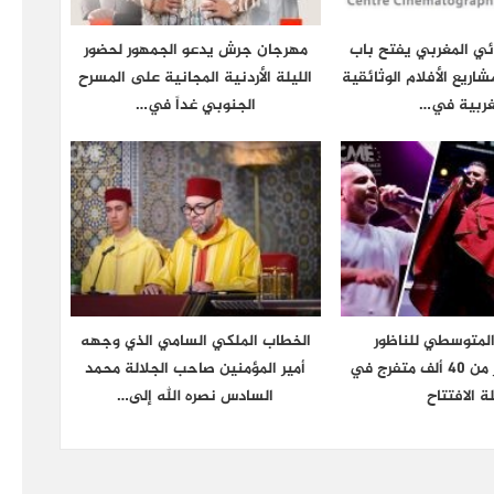
ائي المغربي يفتح باب
مهرجان جرش يدعو الجمهور لحضور
شاريع الأفلام الوثائقية
الليلة الأردنية المجانية على المسرح
غربية في…
الجنوبي غداً في…
المتوسطي للناظور
الخطاب الملكي السامي الذي وجهه
يستقطب أكثر من 40 ألف متفرج في
أمير المؤمنين صاحب الجلالة محمد
ة الافتتاح
السادس نصره الله إلى…