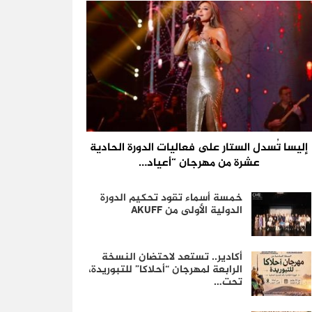
إليسا تُسدل الستار على فعاليات الدورة الحادية
عشرة من مهرجان “أعياد…
خمسة أسماء تقود تحكيم الدورة
الدولية الأولى من AKUFF
أكادير.. تستعد لاحتضان النسخة
الرابعة لمهرجان “أحلاكا” للتبوريدة،
تحت…