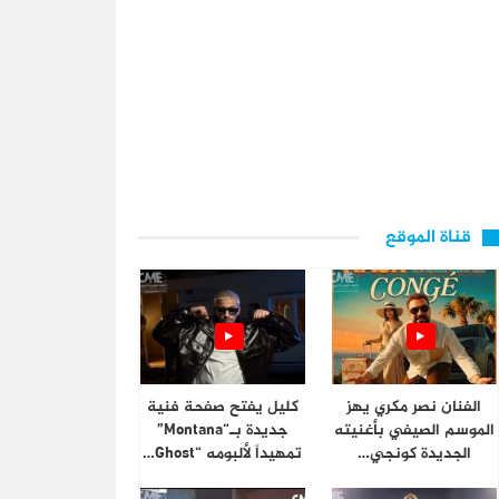
قناة الموقع
الفنان نصر مكري يهز
كليل يفتح صفحة فنية
الموسم الصيفي بأغنيته
جديدة بـ“Montana”
الجديدة كونجي…
تمهيداً لألبومه “Ghost…