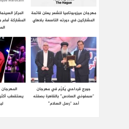
مهرجان ميزوبوتاميا للشعر يعلن قائمة
المركز السينم
المشاركين في دورته التاسعة بلاهاي
المشاركة أمام م
الم
جورج قرداحي يُكرَّم في مهرجان
المهرجان 
“سمفوني السادس” بالقاهرة بصفته
أحد “رسل السلام”
ليل