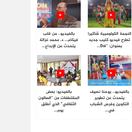
النجمة الكولومبية شاكيرا
بالفيديو.. من قلب
تطرح فيديو كليب جديد
فيكام… د. محمد غزالة
بعنوان: “Dai…
يتحدث عن الإبداع…
بالفيديو.. يوحنا نصيف
بالفيديو: بعض
يتحدث عن تطوير
المقتطفات من “الصالون
التكوين وفرص الشباب
الثقافي” الذي أُطلق
في…
يوم…