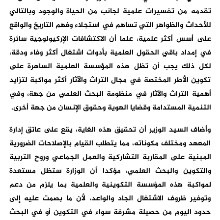
تقدمه من تفسيرات علمية لجانب من الحياة والوجود وبالتالي
للأحداث والظواهر التي تساهم في استجلاء وفهم التاريخ والواقع
على أسس أكثر علمية، علما أن الاكتشافات الإركيولوجية سائرة
في إمداد باقي الحقول العلمية بأدوات اشتغال أكثر وفاء ودقة،
لكل ذلك يجب أن تظل هذه المؤسسة العلمية الساهرة على
تكوين الأطر المختصة في مجال التراث والآثار أكثر مواكبة لتزايد
أهمية التراث والآثار في منظومة البحث العلمي من جهة، وفي
التنمية المستدامة وقضايا الهوية وحقوق الإنسان من جهة أخرى.
وأضاف السيد الوزير أن تحقيق هذه الغاية، يقع على عاتق إدارة
المعهد ومختلف مكوناته، مما يتطلب القيام بالإصلاحات الضرورية
المبنية على المقاربة التشاركية والعمل الجماعي وروح التربية
والتكوين والبحث العلمي، مؤكدا أن الوزارة ستظل مستعدة
لمواكبة هذه المؤسسة التكوينية والعلمية بما يلزم من دعم
وتوفير ظروف الاشتغال الجاد والواعد، لأن ما بصمت عليه إلى
حدود اليوم من حصيلة مشرفة سواء في التكوين أو في البحث