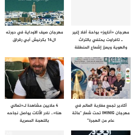
مهرجان «أناروز» بواحة أفلا إغير
مهرجان صيف الاوداية في دورته
ـ تافراوت يحتفي بالتراث
ال14 بكرنيش أبي رقراق
والهوية ويعزز إشعاع المنطقة
أكادير تجمع مغاربة العالم في
4 ملايين مشاهدة لـ«تعالي
مهرجان IMINIG تحت شعار “مائة
هنا».. نادر الأتات يواصل نجاحه
عام من الهجرة”
باللهجة المصرية