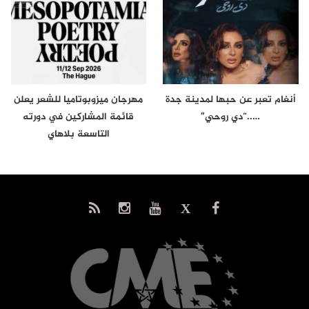
أنغام تعبر عن حبها لمدينة جدة
مهرجان ميزوبوتاميا للشعر يعلن
…..“دي روحي”
قائمة المشاركين في دورته
التاسعة بلاهاي