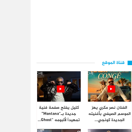
قناة الموقع
الفنان نصر مكري يهز
كليل يفتح صفحة فنية
الموسم الصيفي بأغنيته
جديدة بـ“Montana”
الجديدة كونجي…
تمهيداً لألبومه “Ghost…