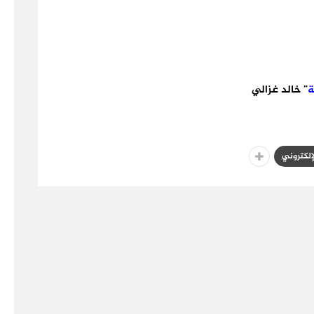
ة
” خالد غزالي
لإلكتروني