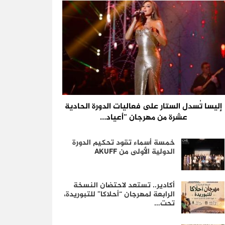
إليسا تُسدل الستار على فعاليات الدورة الحادية
عشرة من مهرجان “أعياد…
خمسة أسماء تقود تحكيم الدورة
الدولية الأولى من AKUFF
أكادير.. تستعد لاحتضان النسخة
الرابعة لمهرجان “أحلاكا” للتبوريدة،
تحت…