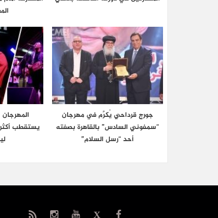
الم
جورج قرداحي يُكرَّم في مهرجان
المهرجان 
“سمفوني السادس” بالقاهرة بصفته
أحد “رسل السلام”
ليل