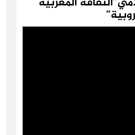
امي”الثقافة المغربية
روبية”