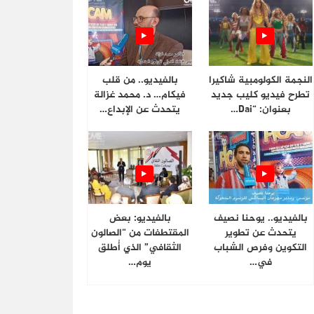
النجمة الكولومبية شاكيرا
بالفيديو.. من قلب
تطرح فيديو كليب جديد
فيكام… د. محمد غزالة
بعنوان: “Dai…
يتحدث عن الإبداع…
بالفيديو.. يوحنا نصيف
بالفيديو: بعض
يتحدث عن تطوير
المقتطفات من “الصالون
التكوين وفرص الشباب
الثقافي” الذي أُطلق
في…
يوم…