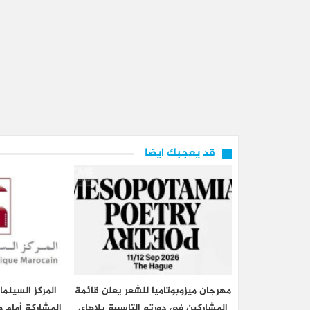
قد يعجبك ايضا
مهرجان ميزوبوتاميا للشعر يعلن قائمة
المركز السينم
المشاركين في دورته التاسعة بلاهاي
المشاركة أمام م