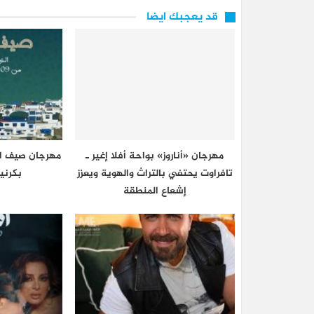
قد يعجبك ايضا
مهرجان «أناروز» بواحة أفلا إغير ـ
تافراوت يحتفي بالتراث والهوية ويعزز
بكرني
إشعاع المنطقة