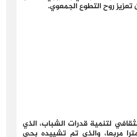
 تعزيز روح التطوع الجمعوي.
لثقافي لتنمية قدرات الشباب، الذي
غ مساحته المغطاة 3030 مترا مربعا، والذي تم تشييده بحي