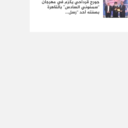
جورج قرداحي يُكرَّم في مهرجان
“سمفوني السادس” بالقاهرة
بصفته أحد “رسل…