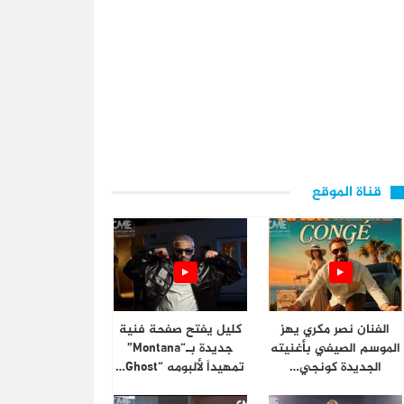
قناة الموقع
الفنان نصر مكري يهز
كليل يفتح صفحة فنية
الموسم الصيفي بأغنيته
جديدة بـ“Montana”
الجديدة كونجي…
تمهيداً لألبومه “Ghost…