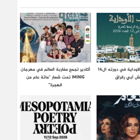
مهرجان صيف الاوداية في دورته ال14
أكادير تجمع مغاربة العالم في مهرجان
ش أبي رقراق
IMINIG تحت شعار “مائة عام من
الهجرة”