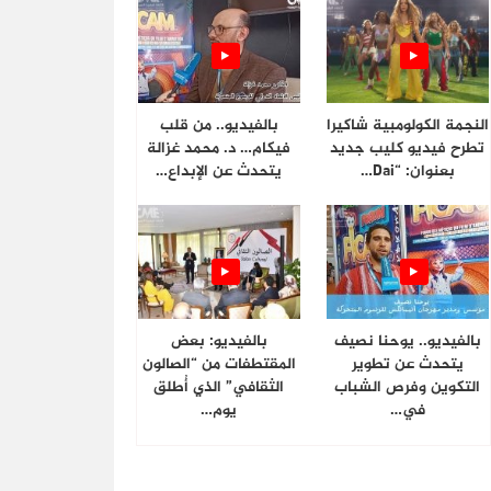
النجمة الكولومبية شاكيرا
بالفيديو.. من قلب
تطرح فيديو كليب جديد
فيكام… د. محمد غزالة
بعنوان: “Dai…
يتحدث عن الإبداع…
بالفيديو.. يوحنا نصيف
بالفيديو: بعض
يتحدث عن تطوير
المقتطفات من “الصالون
التكوين وفرص الشباب
الثقافي” الذي أُطلق
في…
يوم…