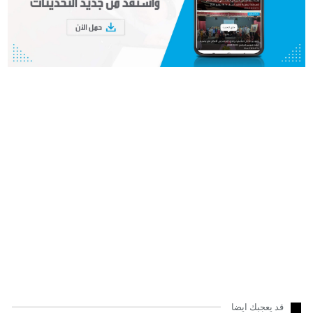
قد يعجبك ايضا