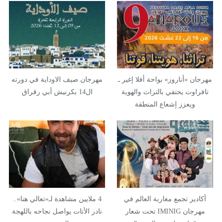
مهرجان «أناروز» بواحة أفلا إغير ـ
مهرجان صيف الاوداية في دورته
تافراوت يحتفي بالتراث والهوية
ال14 بكرنيش أبي رقراق
ويعزز إشعاع المنطقة
أكادير تجمع مغاربة العالم في
4 ملايين مشاهدة لـ«تعالي هنا»..
مهرجان IMINIG تحت شعار
نادر الأتات يواصل نجاحه باللهجة