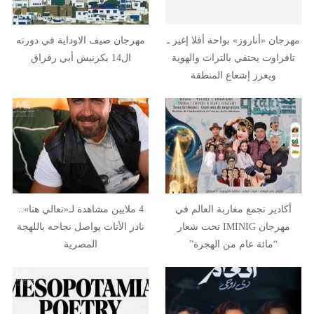
مهرجان «أناروز» بواحة أفلا إغير ـ
مهرجان صيف الاوداية في دورته
تافراوت يحتفي بالتراث والهوية
ال14 بكرنيش أبي رقراق
ويعزز إشعاع المنطقة
أكادير تجمع مغاربة العالم في
4 ملايين مشاهدة لـ«تعالي هنا»..
مهرجان IMINIG تحت شعار
نادر الأتات يواصل نجاحه باللهجة
“مائة عام من الهجرة”
المصرية