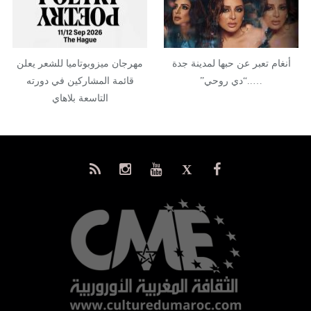
أنغام تعبر عن حبها لمدينة جدة
مهرجان ميزوبوتاميا للشعر يعلن
…..“دي روحي”
قائمة المشاركين في دورته
التاسعة بلاهاي