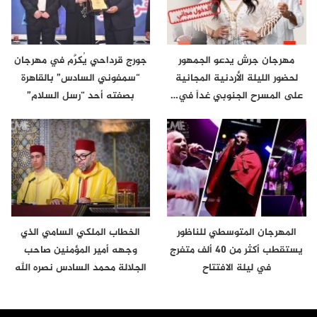
مهرجان جرش يدعو الجمهور
جورج قرداحي يُكرَّم في مهرجان
لحضور الليلة الأردنية المجانية
“سمفوني السادس” بالقاهرة
على المسرح الجنوبي غداً في…
بصفته أحد “رسل السلام”
المهرجان المتوسطي للناظور
الخطاب الملكي السامي الذي
يستقطب أكثر من 40 ألف متفرج
وجهه أمير المؤمنين صاحب
في ليلة الافتتاح
الجلالة محمد السادس نصره الله
إلى…