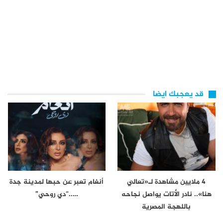
قد يعجبك ايضا
4 ملايين مشاهدة لـ«تعالي
أنغام تعبر عن حبها لمدينة جدة
هنا».. نادر الأتات يواصل نجاحه
…..“دي روحي”
باللهجة المصرية