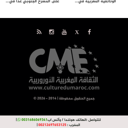
الوثائقية المغربية في…
على المسرح الجنوبي غداً في…
© جميع الحقوق محفوظة | 2014 - 2026
للتواصل :
الهاتف هولندا / وآتس اب
0031686069341
|
المغرب :
00212697653125
|