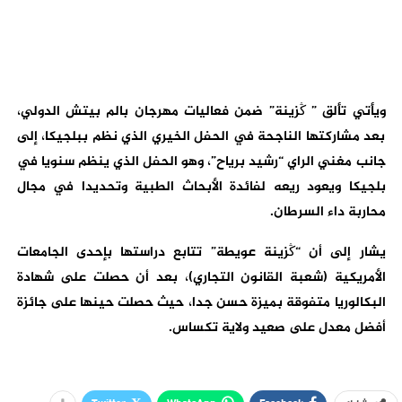
ويأتي تألق ” ڭزينة” ضمن فعاليات مهرجان بالم بيتش الدولي،
بعد مشاركتها الناجحة في الحفل الخيري الذي نظم ببلجيكا، إلى
جانب مغني الراي “رشيد برياح”، وهو الحفل الذي ينظم سنويا في
بلجيكا ويعود ريعه لفائدة الأبحاث الطبية وتحديدا في مجال
محاربة داء السرطان
.
يشار إلى أن “ڭزينة عويطة” تتابع دراستها بإحدى الجامعات
الأمريكية (شعبة القانون التجاري)، بعد أن حصلت على شهادة
البكالوريا متفوقة بميزة حسن جدا، حيث حصلت حينها على جائزة
أفضل معدل على صعيد ولاية تكساس
.