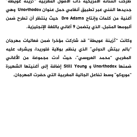
طرحت الفنانة الأمريكية ذات الأصول المغربية “ڭزينة عويطة”
جديدها الفني عبر تطبيق أنغامي حمل عنوان
Unorthodox
وهي
أغنية من كلمات وإنتاج
Dre Adams
حيث ينتظر أن تطرح ضمن
ألبومها المقبل، الذي يتضمن 9 أغاني باللغة الإنجليزية
.
وكانت “ڭزينة عويطة” قد شاركت مؤخرا ضمن فعاليات مهرجان
“بالم بيتش الدولي” الذي ينظم بولاية فلوريدا، ويشرف عليه
المغربي “محمد العروسي”، حيث أدت مجموعة من الأغاني
ضمنها
Unorthodox
و
Still Young
إضافة إلى أغنيتها الشهيرة
“موروكو” وسط تفاعل الجالية المغربية التي حضرت المهرجان
.