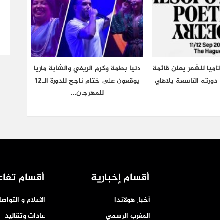
اميا للشعر يعلن قائمة
دنيا بطمة وكرم الريفي والشابة ماريا
دورته التاسعة بلاهاي
يوقعون على ختام ناجح للدورة الـ12
للمهرجان…
أقسام إخبارية
أقسام تفاع
أخبار هولاندا
الاعلام و التواص
المغرب الرسمي
عادات وتقاليد