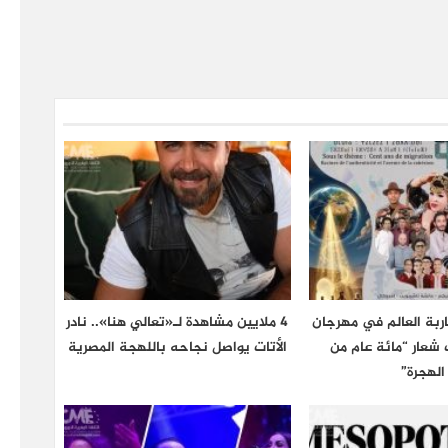
اربة العالم في مهرجان
4 ملايين مشاهدة لـ«تعالي هنا».. نادر
 تحت شعار “مائة عام من
الأتات يواصل نجاحه باللهجة المصرية
الهجرة”