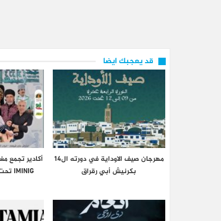
قد يعجبك ايضا
مهرجان صيف الاوداية في دورته ال14
أكادير تجمع مغ
بكرنيش أبي رقراق
IMINIG