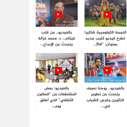
النجمة الكولومبية شاكيرا
بالفيديو.. من قلب
تطرح فيديو كليب جديد
فيكام… د. محمد غزالة
بعنوان: “Dai…
يتحدث عن الإبداع…
بالفيديو.. يوحنا نصيف
بالفيديو: بعض
يتحدث عن تطوير
المقتطفات من “الصالون
التكوين وفرص الشباب
الثقافي” الذي أُطلق
في…
يوم…