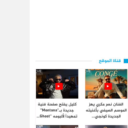
قناة الموقع
الفنان نصر مكري يهز
كليل يفتح صفحة فنية
الموسم الصيفي بأغنيته
جديدة بـ“Montana”
الجديدة كونجي…
تمهيداً لألبومه “Ghost…