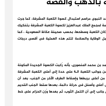
 بالذهب والفضة
د النبوى مراسم استبدال كسوة الكعبة المشرفة، كما جرت
لعامة لمجمع الملك عبدالعزيز لكسوة الكعبة المشرفة بتفكيك
أركان الكعبة وسطحها، بحسب صحيفة عكاظ السعودية ، كما
وسبل الوقاية والسلامة لتتم هذه العملية فى أقصى درجات
د بن محمد المنصورى، بأنه رُكبت الكسوة الجديدة المكونة
من 4 جوانب مفرقة وستارة الباب، إذ رُفع كل جنب من جوانب الكعبة الـ4 على حدة إلى أعلى الكعبة المشرفة
 من أعلى بربطها وإسقاط الطرف الآخر من الجنب، بعد أن
لى أعلى وأسفل فى حركة دائمة، بعدها سقط الجنب القديم
جانب إلى أن اكتمل الثوب، ثم بعدها وُزن الحزام على خط