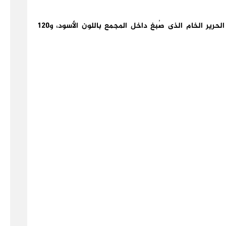
وأفاد أن الكسوة تستهلك نحو 670 كيلوجراما من الحرير الخام الذى صُبغ داخل المجمع باللون الأسود، و120