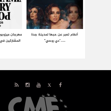
أنغام تعبر عن حبها لمدينة جدة
مهرجان ميزوبوت
…..“دي روحي”
المشاركين في 