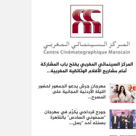
المركز السينمائي المغربي يفتح باب المشاركة
أمام مشاريع الأفلام الوثائقية المغربية…
مهرجان جرش يدعو الجمهور لحضور
الليلة الأردنية المجانية على
المسرح…
جورج قرداحي يُكرَّم في مهرجان
“سمفوني السادس” بالقاهرة
بصفته أحد “رسل…