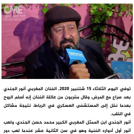
توفي اليوم الثلاثاء 15 شتنبير 2020, الفنان المغربي أنور الجندي
بعد صراع مع المرض، وقال مقربون من عائلة الفنان إنه أسلم الروح
بعدما نقل إلى المستشفى العسكري في الرباط، نتيجة مشاكل
في القلب.
أنور الجندي ابن الممثل المغربي الكبير محمد حسن الجندي، ولعب
أنور أول أدواره الفنية وهو في سن الثانية عشر عندما لعب دور