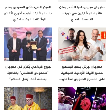
مهرجان ميزوبوتاميا للشعر يعلن
المركز السينمائي المغربي يفتح
قائمة المشاركين في دورته
باب المشاركة أمام مشاريع الأفلام
التاسعة بلاهاي
الوثائقية المغربية في…
مهرجان جرش يدعو الجمهور
جورج قرداحي يُكرَّم في مهرجان
لحضور الليلة الأردنية المجانية
“سمفوني السادس” بالقاهرة
على المسرح الجنوبي غداً في…
بصفته أحد “رسل السلام”