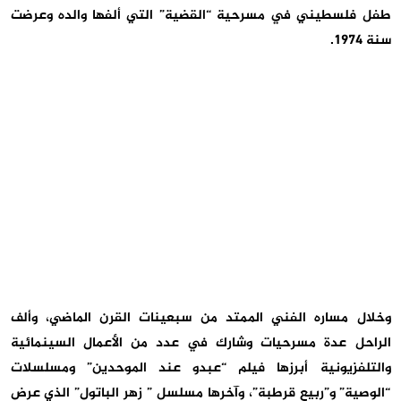
طفل فلسطيني في مسرحية “القضية” التي ألفها والده وعرضت
سنة 1974.
وخلال مساره الفني الممتد من سبعينات القرن الماضي، وألف
الراحل عدة مسرحيات وشارك في عدد من الأعمال السينمائية
والتلفزيونية أبرزها فيلم “عبدو عند الموحدين” ومسلسلات
“الوصية” و”ربيع قرطبة”، وآخرها مسلسل ” زهر الباتول” الذي عرض