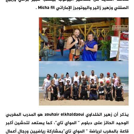
الصقلي وزهير زائير واليوتوبرز الإماراتي Micha fit .
يذكر أن زهير الخلداوي zouhair elkhaldaoui هو المدرب المغربي
الوحيد الحائز على دبلوم ” المواي تاي”، كما يستعد لتدشين أكبر
قاعة بالمغرب لرياضة ” المواي تاي”بمشاركة رياضيين ورجال أعمال