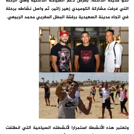
نحو مدينة الداخلة، بغرض دعم السياحة الداخلية وهي الرحلة
التي عرفت مشاركة الكوميدي زهير زائير، ثم واصل نشاطه برحلة
في اتجاه مدينة السعيدية برفقة البطل المغربي محمد الربيعي.
وتعتبر هذه الأنشطة استمرارا لأنشطته السياحية التي انطلقت