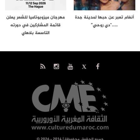
أنغام تعبر عن حبها لمدينة جدة
مهرجان ميزوبوتاميا للشعر يعلن
…..“دي روحي”
قائمة المشاركين في دورته
التاسعة بلاهاي
© جميع الحقوق محفوظة | 2014 - 2026