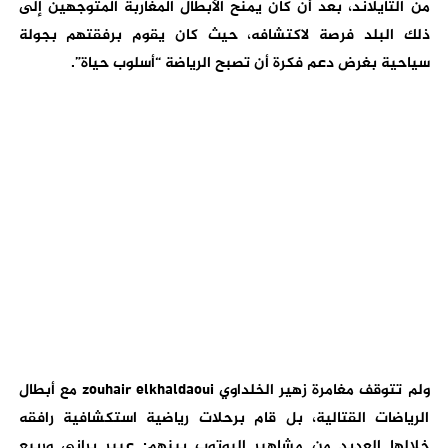
من التايلاند، بعد أن كان يمنح الأبطال المغاربة المتوجهين إلى
ذلك البلد فرصة لاكتشافه، حيث كان يقوم برفقتهم بجولة
سياحية بغرض دعم فكرة أن تصبح الرياضة “أسلوب حياة”.
ولم تتوقف مغامرة زهير الخلداوي zouhair elkhaldaoui مع أبطال
الرياضات القتالية، بل قام برحلات رياضية استكشافية رافقه
خلالها العديد من مشاهير اليوتوب بينهم: عبير براني وربيع