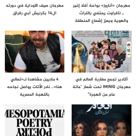
مهرجان «أناروز» بواحة أفلا إغير
مهرجان صيف الاوداية في دورته
ـ تافراوت يحتفي بالتراث
ال14 بكرنيش أبي رقراق
والهوية ويعزز إشعاع المنطقة
أكادير تجمع مغاربة العالم في
4 ملايين مشاهدة لـ«تعالي
مهرجان IMINIG تحت شعار “مائة
هنا».. نادر الأتات يواصل نجاحه
عام من الهجرة”
باللهجة المصرية