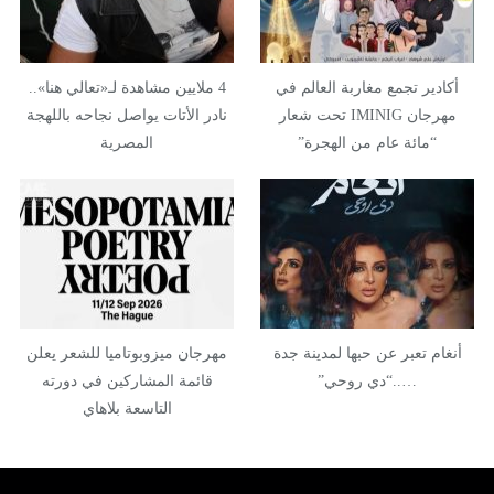
أكادير تجمع مغاربة العالم في
4 ملايين مشاهدة لـ«تعالي هنا»..
مهرجان IMINIG تحت شعار
نادر الأتات يواصل نجاحه باللهجة
“مائة عام من الهجرة”
المصرية
أنغام تعبر عن حبها لمدينة جدة
مهرجان ميزوبوتاميا للشعر يعلن
…..“دي روحي”
قائمة المشاركين في دورته
التاسعة بلاهاي