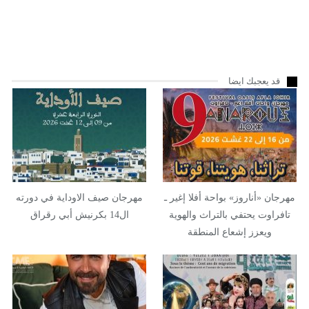
قد يعجبك ايضا
مهرجان «أناروز» بواحة أفلا إغير ـ
مهرجان صيف الاوداية في دورته
تافراوت يحتفي بالتراث والهوية
ال14 بكرنيش أبي رقراق
ويعزز إشعاع المنطقة