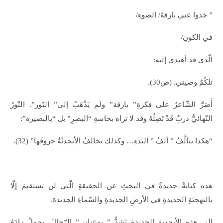
” خذوا عني بارقةَ/ الضوءِ/
في الكونِ/
الّذي قد أهتدي إليه:
تلكُمُ وصيتي. (ص30).
أَصَرَّ الشّاعرُ على فكرةِ” بارقة” ولم يَذْهَبْ إلى” النّور”. النّورُ
النّهائيُّ دربٌ قَدْ تَصِلُهُ وقد لا تراه بحاسةِ “البصرِ” بل “بالبصيرة”:
“هكذا يتألَّفُ ” ألفُ ” البَدءِ… وكذلك تخالفُ الأبجديَّةُ حروفَها” (32).
هذه كتابةٌ جديدةٌ في البحثِ عن الحقيقةِ الّتي لن تستقيمَ إلّا
بالتهجئةِ الجديدةِ في الأرضِ الجديدةِ والسّماءِ الجديدة.
إلى هذه الأبجديةِ الجديدةِ يَشدُّ ” بوعناني” الرّحالَ، يحملُ زادَهُ