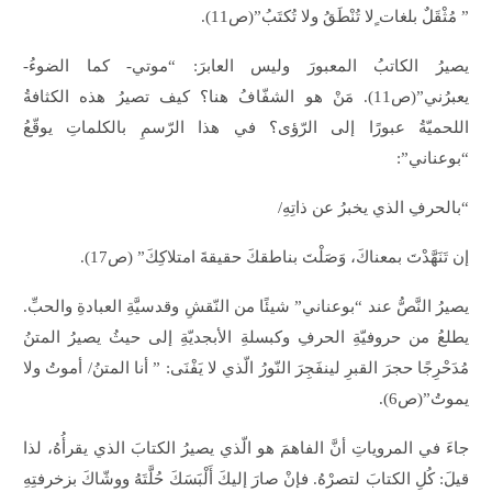
” مُثْقَلٌ بلغات ٍلا تُنْطَقُ ولا تُكتَبُ”(ص11).
يصيرُ الكاتبُ المعبورَ وليس العابرَ: “موتي- كما الضوءُ-
يعبرُني”(ص11). مَنْ هو الشفّافُ هنا؟ كيف تصيرُ هذه الكثافةُ
اللحميّةُ عبورًا إلى الرّؤى؟ في هذا الرّسمِ بالكلماتِ يوقّعُ
“بوعناني”:
“بالحرفِ الذي يخبرُ عن ذاتِهِ/
إن تَنَهَّدْتَ بمعناكَ، وَصَلْتَ بناطقكَ حقيقةَ امتلاكِكَ” (ص17).
يصيرُ النَّصُّ عند “بوعناني” شيئًا من النّقشِ وقدسيَّةِ العبادةِ والحبِّ.
يطلعُ من حروفيّةِ الحرفِ وكبسلةِ الأبجديّةِ إلى حيثُ يصيرُ المتنُ
مُدَحْرِجًا حجرَ القبرِ لينفَجِرَ النّورُ الّذي لا يَفْنَى: ” أنا المتنُ/ أموتُ ولا
يموتُ”(ص6).
جاءَ في المروياتِ أنَّ الفاهمَ هو الّذي يصيرُ الكتابَ الذي يقرأُهُ، لذا
قيلَ: كُلِ الكتابَ لتصرْهُ. فإنْ صارَ إليكَ أَلْبَسَكَ حُلَّتَهُ ووشّاكَ بزخرفتِهِ