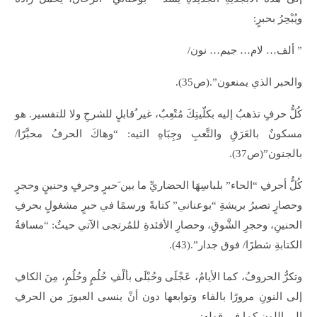
ويُبْحِرُ بحبرٍ:
” ألف… لام… جيم… نون/
والحبر الذي يمنعون”.(ص35).
كُلُّ حرفٍ تذهبُ إليه بكلّيتِكَ مُتْعِبٌ، غير ُقابلٍ للشرحِ ولا للتفسير. هو
مسكونٌ بالعَرَقِ والتَّعبِ وجِبَاهِ التيه: “وهاكَ الحرفُ محبَّرًا/
بالجنون”(ص37).
كُلُّ أحرفِ “الحاء” بلباسِهَا الحضاريِّ ما بين َحبرٍ وحرفٍ وحنينٍ وحجرٍ
وحصارٍ تصيرُ بريشةِ “بوعناني” كتابةً ورسمًا في حبرٍ مشغولٍ بحرفِ
الحنينِ، وحجرِ الشَّوقِ، وحصارِ الأفئدةِ للمُرتجى الآتي حيثُ: “مسافةُ
الكتابةِ شطرًا/ فوق جدار”.(43).
وتكرُّ الحروفُ، كما الأيامُ، عَجْلَى وحُبْلَى بألْفِ حُلُمٍ وحُلُمٍ، مِنَ الكافِ
إلى النونِ مرورًا بالفاء وتوابعها دون أنْ ينسى العبورَ من الحرفِ
إلى اللونِ كما في قولِهِ: