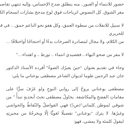
حضور للانتماء أو العبور.. منه ينطلق صدح الإحساس، وإليه تنتهي تفاصي
مقر الشوق. كل النصوص انزياحات فوق لوح مدجج بشارات انسجام الك
لا سبيل للانفلات من سطوة العمق، وكل هفو نحو الناعم حمق… في قص
للحريري
من الكلام، ولا مجال لمصادرة الصرخات بدءًا أو احتجاجًا أواختلافًا …
لا مفر من صحو البهاء…فقصيدي انتماء .. تورط .. و اهتداء…”
وجاء في تقديم بعنوان “حينَ يعبرُك الضوءُ” أفرده الأستاذ الدكتور
جان عبد الرحمن طوما لديوان الشاعر مصطفى بوعناني ما يلي:
مصطفى بوعناني يروحُ إلى روابي البوحِ ولو عَزَفَ سرًّا على
مقاماتِ الفضحِ والمكاشفة. يحاولُ مصطفى نحتَ أبجديةٍ تبدأُ ” من
شوقي لموطن ِكلماتي”(ص5) فهي الفواصلُ والنّقاطُ والحواشي
وغيرُها. لا يترك “بوعناني” تفصيلًا لغويًّا إلّا ويخرجُهُ من محبرتِهِ
ليقولَ كلمتَه ولا يمشي، فهو: