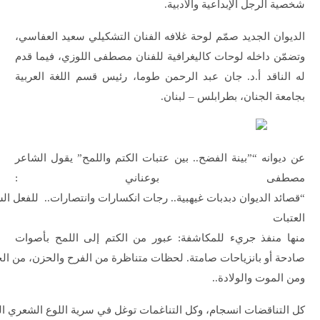
شخصية الرجل الإبداعية والأدبية.
الديوان الجديد صمّم لوحة غلافه الفنان التشكيلي سعيد العفاسي،
وتضمّن داخله لوحات كاليغرافية للفنان مصطفى اللوزي، فيما قدم
له الناقد أ.د. جان عبد الرحمن طوما، رئيس قسم اللغة العربية
بجامعة الجنان، بطرابلس – لبنان.
عن ديوانه “”بينة الفضح.. بين عتبات الكتم واللمح” يقول الشاعر
مصطفى بوعناني :
“قصائد الديوان دبدبات غيهبية.. رجات انكسارات وانتصارات.. للفعل
العتبات
منها منفذ جريء للمكاشفة: عبور من الكتم إلى اللمح بأصوات
صادحة أو بانزياحات صامتة. لحظات متناظرة من الفرح والحزن، من ال
ومن الموت والولادة..
كل التناقضات انسجام، وكل التناغمات توغل في سرية اللوع الشعري ال