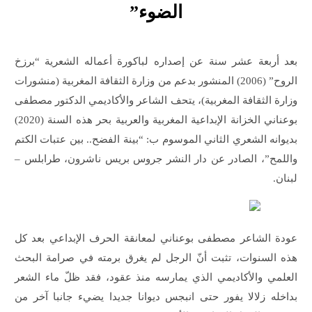
الضوء”
بعد أربعة عشر سنة عن إصداره لباكورة أعماله الشعرية “برزخ
الروح” (2006) المنشور بدعم من وزارة الثقافة المغربية (منشورات
وزارة الثقافة المغربية)، يتحف الشاعر والأكاديمي الدكتور مصطفى
بوعناني الخزانة الإبداعية المغربية والعربية بحر هذه السنة (2020)
بديوانه الشعري الثاني الموسوم ب: “بينة الفضح.. بين عتبات الكتم
واللمح”، الصادر عن دار النشر جروس بريس ناشرون، طرابلس –
لبنان.
عودة الشاعر مصطفى بوعناني لمعانقة الحرف الإبداعي بعد كل
هذه السنوات، تثبت أنّ الرجل لم يغرق برمته في صرامة البحث
العلمي والأكاديمي الذي يمارسه منذ عقود، فقد ظلّ ماء الشعر
بداخله زلالا يفور حتى انبجس ديوانا جديدا يضيء جانبا آخر من