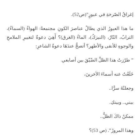
إغراقُ الصّرخةِ في عبورٍ”(ص52).
ما هذا العبورُ الذي يطالُ عناصرَ الكونِ مجتمعةً: الهواءُ (السماءُ)،
الترابُ، النّارُ، (النيزكُ)، الماءُ (الغرق)؟ أَهِيَ دعوةٌ لتغييرِ الملامحِ
والوجوهِ للأنقى والأطهر؟ أتصحُّ عندَهَا دعوةُ الشاعرِ:
” طرّزتُ هذا الظلَّ الضّيّقَ بين أصابعي
خَلَعْتُ عنه أسماءَ الآخرينَ،
وجعلتُهُ سرًّا..
بيني.. وبينكِ.
ممكنٌ ذاكَ الظلُّ..
وهذا المرورُ”. (ص 53)؟