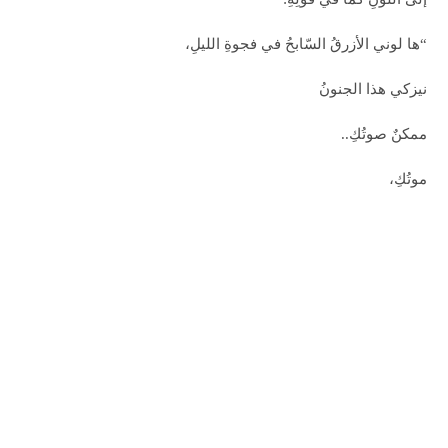
“ها لوني الأزرقُ السّابحُ في فجوةِ الليلِ،
نيزكي هذا الجنونُ
ممكنٌ صوتُكِ..
موتُكِ،