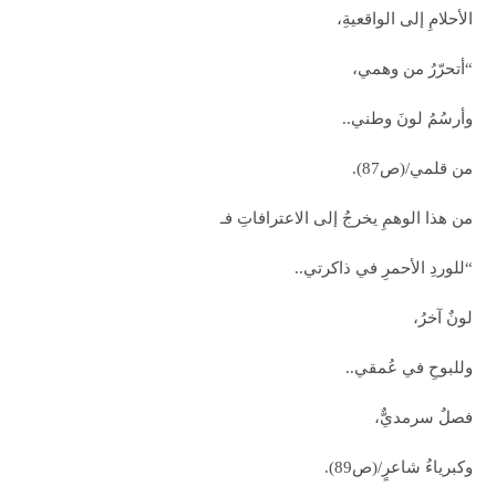
الأحلامِ إلى الواقعيةِ،
“أتحرّرُ من وهمي،
وأرسُمُ لونَ وطني..
من قلمي/(ص87).
من هذا الوهمِ يخرجُ إلى الاعترافاتِ فـ
“للوردِ الأحمرِ في ذاكرتي..
لونٌ آخرُ،
وللبوحِ في عُمقي..
فصلٌ سرمديٌّ،
وكبرياءُ شاعرٍ/(ص89).