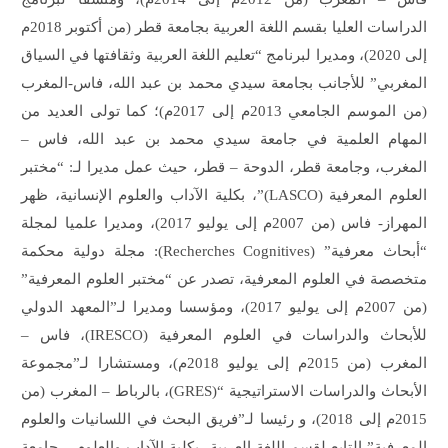
الدراسات العليا بقسم اللغة العربية بجامعة قطر (من أكتوبر 2018م
إلى 2020)، ومديرا لبرنامج “تعليم اللغة العربية وثقافتها في السياق
المغربي” للأجانب بجامعة سيدي محمد بن عبد الله، فاس-المغرب
(من الموسم الجامعي 2013م إلى 2017م)؛ كما تولى العديد من
المهام العلمية في جامعة سيدي محمد بن عبد الله، فاس –
المغرب، وجامعة قطر، الدوحة – قطر، حيث عمل مديرا لـ: “مختبر
العلوم المعرفية (LASCO)”، بكلية الآداب والعلوم الإنسانية، ظهر
المهراز- فاس (من 2007م إلى يوليو 2017)، ومديرا علميا لمجلة
“أبحاث معرفية” (Recherches Cognitives): مجلة دولية محكمة
متخصصة في العلوم المعرفية، تصدر عن “مختبر العلوم المعرفية”
(من 2007م إلى يوليو 2017)، ومؤسسا ومديرا لـ”المعهد الدولي
للأبحاث والدراسات في العلوم المعرفية (IRESCO)، فاس –
المغرب (من 2015م إلى يوليو 2018م)، ومستشارا لـ”مجموعة
الأبحاث والدراسات الاستراتيجية “(GRES)، بالرباط – المغرب (من
2015م إلى 2018)، و رئيسا لـ”فريق البحث في اللسانيات والعلوم
المعرفية” التابع لقسم اللغة العربية، بكلية الآداب والعلوم – جامعة