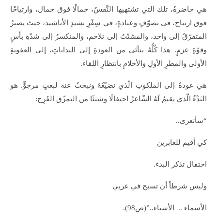
هي حاضرةٌ، تلك التي تشتهيها النَّفسُ، جمالًا فوق جمال، وارتياحًا
فوق ارتياح، في تصوّفٍ وعبادةٍ، في سِفْرِ نشيدِ الأناشيد، حيث يصيرُ
المتفرّقُ إلى واحد، والمشتّتُ إلى تلاحم، والمنكسرُ إلى شدّةِ بأسٍ
وقوّةِ عزمٍ. هذا كُلُّهُ يتأتَى من العودةِ إلى البداياتِ، إلى العفويةِ
الأولى والمطرِ الأولِ والأحلامِ بانتظارِ اللقاء.
هي عودةٌ إلى الملكوتِ الّذي نضيّعُهُ ونبحثُ عنه لبعثٍ مرجوٍّ. هو
البَدْءُ الّذي يقيمُ لَهُ الشّاعرُ احتفالًا وشيئًا من التمزّق الفَرِح:
“سأتعرى..
كي أقيم للعابرين
احتفال تذكر البدء.
وليس شرطاً أن تسبح في عريي
الأسماء .. الأشياء..”(ص98).