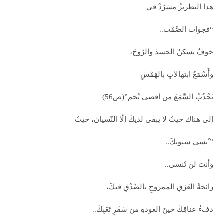
هذا التطريزُ مشرّدٌ في
“فجوات الصَّمْت..
خوفٌ يسكنُ الجسدَ والرّوحَ،
وأَسْمَعُ ابتهالاتٍ بالهَمْسِ
تَجْذُبُ السَّمَعَ من أقصى تُخم”(ص56)
إلى هناك حيثُ لا يبقى لديكَ إلّا النّسيان، حيثُ
” ُنسى سنونكَ..
وأنتَ لن تُنسى..
رائحةُ العَرَقِ الممزوجِ بالصِّدْقِ فيكَ،
دفءُ عناقِكَ حينَ العودةِ من سَفَرِ تَعَبِكَ..