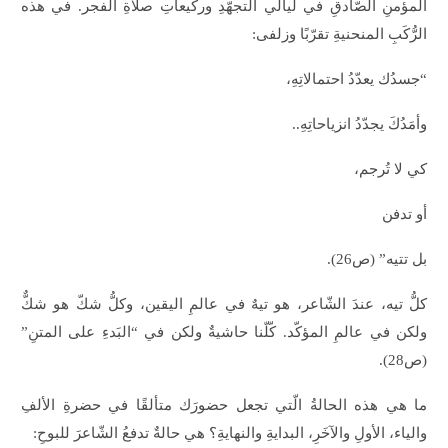
المؤمنِ الصّادقِ في ليالي التجهّدِ وركيعاتِ صلاةِ الفجر. في هذه
الرُّكَبِ المنحنيةِ تقرّبًا وزلفى:
“جسدُك يعدّدُ احتمالاتِهِ،
وأمَدُكَ يجدّدُ انزياحاتِهِ..
كي لا تُرجم،
أو تدفن
بل تتيه” (ص26).
كلُّ تيه، عندَ الشّاعر، هو تيهٌ في عالمِ اليقين، وكلُّ شكّ هو شكٌّ
ولكن في عالمِ المؤكّد. كّلّنا حاشيةٌ ولكن في “البَدءِ على المتنِ”
(ص28).
ما هي هذه الحالةُ الّتي تجعل حضورَك متألقًا في حضرةِ الألفِ
والياء، الأولِ والآخَرِ، البدايةِ والنهايةِ؟ هي حالةٌ تدفعُ الشّاعرَ للبوحِ: