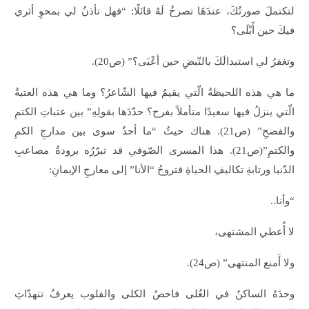
لتكتملَ صورتُكَ، عندَهَا تصرخُ لَهُ قائلًا: “فهل تأذنُ لي بمحوِ أثري
فيكَ حين أَبْلَى؟
وتغفرُ لي استبدالَكَ بالنّبضِ حين أعْيَى؟” (ص20).
ما هي هذه اللحيظةُ الّتي يقيمُ فيها الشّاعرُ؟ وما هي هذه العتبةُ
الّتي ينزلُ فيها سعيدًا متأملاً بفرح؟ حدّدَها بقولِهِ” بين عتباتِ الكتمِ
والفضحِ” (ص21). هناك حيثُ “ما أحدٌ سوى بين مدارجِ الكمِ
والكتمِ”(ص21). هذا المسرى الصّوفي قد تبرّرُه برودةُ مصاعبِ
الدّنيا ورتابةِ تكاليفِ الحياةِ فتروحُ “الأنا” إلى معارجِ الإيمانِ:
“وأنا..
لا أُعطي المشتهى،
ولا أَمنع المنتهى” (ص24).
وحدَهُ الساكنُ في العُلى فاحصُ الكلى والقلوب يعرفُ تنهدّاتِ