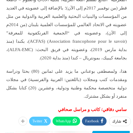
قطر (من نوفمبر 2017م إلى الآن)؛ بالإضافة إلى عضويته في العديد
من المؤسسات والبنيات البحثية والعلمية العربية والدولية من مثل
عضويته في الاتحاد العالمي للمؤسسات العلمية بلبنان (من 2014م
إلى الآن)، وعضويته في “الجمعية الفرنكفونية للمعرفة”
(Association francophone pour le savoir) (ACFAS)، بكندا (منذ
بداية مارس 2019)، وعضويته في فريق البحث: (ALFA-EMC)،
بجامعة كيبيك، بمونتريال – كندا (منذ بداية 2020).
هذا، ولمصطفى بوعناني ما يزيد على ثمانين (80) بحثا ودراسة
ومقدمات كتب ومجلات (باللغتين: العربية والفرنسية) في مجلات
دولية متخصصة محكمة وطنية ودولية، وعشرين (20) كتابا بشكل
منفرد أو بشكل مشترك.
سامي دقاقي/ كاتب و مراسل صحافي
Twitter
WhatsApp
Facebook
شارك