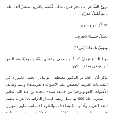
يروحُ الشُّاعر إلى بحرِ حبرِهِ، يدخُلُ قُمْقُمَ مِحْبَرَتِهِ، ينتظرُ ألفَ عام،
تأتيهِ أناملُ غجريّةٍ،
“تتدثَّرُ بموجِ حبري..
تحملُ جنسيّةَ شِعري..
وتؤمنُ باللقاء”/(ص98) .
بهذا اللقاءِ تزدانُ كتابةُ مصطفى بوعناني رقّةً وصوفيّةً وشيئًا من
الهدوءِ في صَخَبِ الكون.
يذكر أنّ الشاعر الدكتور مصطفى بوعناني، يحمل دكتوراه في
اللسانيات العربية (تخصص علم الأصوات (الفونيتيقا) وعلم وظائف
الأصوات (الفونولوجيا) من جامعة سيدي محمد بن عبد الله، بفاس
– المغرب عام 1999م. عمل رئيسا لمسار الدراسات العربية بقسم
اللغة العربية وآدابها، بكلية الآداب والعلوم الإنسانية، ظهر المهراز،
فاس – المغرب (من 2012م إلى 2014م)، ومنسقا لبرنامج