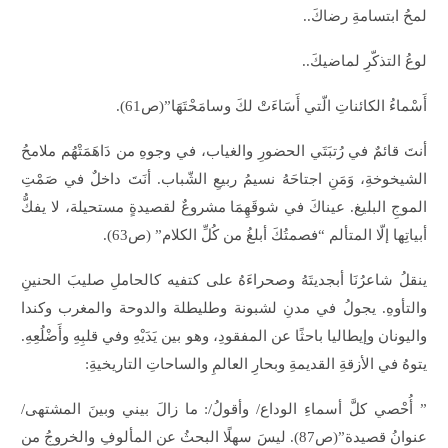
لمحُ ابتسامةِ رضاكَ..
لوعُ التذكّرِ لماضيكَ..
أَسْماءُ الكائناتِ الّتي أَسَاءَتْ لكَ وسامَحْتَهَا”(ص61).
أنتَ قائمٌ في رُتبَتَي الحضورِ والغياب، في وجوهِ من دَاهَمَتْهُم ملامحُ
الشيخوخةِ، وَمَنِ اجتاحَهُ نسيمُ ربيعِ الشّباب. أنَتَ داخلٌ في صَمْتِ
الموجِ البليغ. عيناكَ في شوقَهِمَا مشروعٌ لقصيدةٍ مستحيلة، لا يفكُّ
أبياتِها إلّا المتألم “فصمتُكَ أبلغُ من كُلِّ الكلام” (ص63).
ينقلُ شاعرُنَا أبجديتَهُ وصحراءَهُ على كتفيه كالحاملِ صليبَ الحنينِ
والتأوهِ. يجولُ في مدنِ لشبونة وطليطلة والدوحة والمغرب وكندا
واليونان وإيطاليا باحثًا عن المفقودِ، وهو بين يَدَيْهِ وفي قلبِهِ وأَضْلُعِهِ.
يتوهُ في الأزقةِ القديمةِ وبحارِ العالمِ والساحاتِ التاريخيةِ:
” أُحْصي كلَّ أسماءِ الوداع/ وأقولُ/: ما زالَ بيني وبينَ المشتهى/
عنوانُ قصيدة”(ص87). ليسَ سهلًا البحثُ عن المألوفِ والخروجُ من