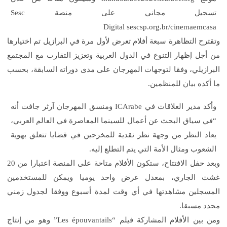
تسجيل مجاني على منصة Sesc
Digital
sescsp.org.br/cinemaemcasa
وتقترح التظاهرة سبعة أفلام تعرض لأول مرة في البرازيل تم اختيارها
من أجل إظهار التنوع في الدول العربية وتعزيز التقارب مع المجتمع
البرازيلي، وفقا لتوجهات المهرجان على مدى دوراته السابقة، بحسب
ما أكده بيان للمنظمين.
وأكد مدير العلاقات في ICArabe ومنسق المهرجان آرثر جافت أنه
“في سياق البحث عن أعمال للسينما المعاصرة في العالم العربي،
يعاد النظر من وجهة نظر نقدية للمخرجين في قضايا تتعلق بهوية
الشعوب ومثال الأمة التي يتم التطلع إليه.
وبعد حفل الافتتاح، ستكون الأفلام متاحة على المنصة اعتبارا من 20
غشت الجاري، بمعدل عرض واحد يوميا ويمكن للمستخدمين
المسجلين مشاهدتها في أي وقت لمدة أسبوع ووفقا لجدول زمني
محدد مسبقا.
ومن بين الأفلام المشاركة فيلم “Les épouvantails” وهو من إنتاج