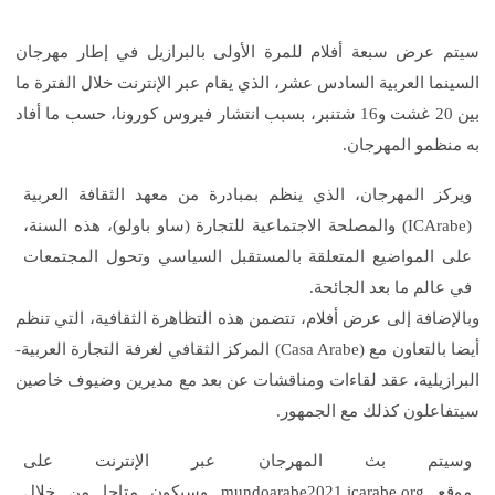
سيتم عرض سبعة أفلام للمرة الأولى بالبرازيل في إطار مهرجان
السينما العربية السادس عشر، الذي يقام عبر الإنترنت خلال الفترة ما
بين 20 غشت و16 شتنبر، بسبب انتشار فيروس كورونا، حسب ما أفاد
به منظمو المهرجان.
ويركز المهرجان، الذي ينظم بمبادرة من معهد الثقافة العربية
(ICArabe) والمصلحة الاجتماعية للتجارة (ساو باولو)، هذه السنة،
على المواضيع المتعلقة بالمستقبل السياسي وتحول المجتمعات
في عالم ما بعد الجائحة.
وبالإضافة إلى عرض أفلام، تتضمن هذه التظاهرة الثقافية، التي تنظم
أيضا بالتعاون مع (Casa Arabe) المركز الثقافي لغرفة التجارة العربية-
البرازيلية، عقد لقاءات ومناقشات عن بعد مع مديرين وضيوف خاصين
سيتفاعلون كذلك مع الجمهور.
وسيتم بث المهرجان عبر الإنترنت على
موقع
mundoarabe2021.icarabe.org
وسيكون متاحا من خلال