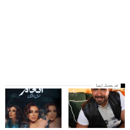
قد يعجبك ايضا