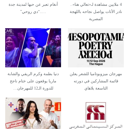
4 ملايين مشاهدة لـ«تعالي هنا»..
أنغام تعبر عن حبها لمدينة جدة
نادر الأتات يواصل نجاحه باللهجة
…..“دي روحي”
المصرية
مهرجان ميزوبوتاميا للشعر يعلن
دنيا بطمة وكرم الريفي والشابة
قائمة المشاركين في دورته
ماريا يوقعون على ختام ناجح
التاسعة بلاهاي
للدورة الـ12 للمهرجان…